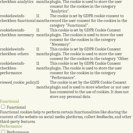
checkbox-analytics
months
plugin. The cookie is used to store the user
consent for the cookies in the category
"Analytics".
cookielawinfo-
11
The cookie is set by GDPR cookie consent to
checkbox-functional
months
record the user consent for the cookies in the
category "Functional".
cookielawinfo-
11
This cookie is set by GDPR Cookie Consent
checkbox-necessary
months
plugin. The cookies is used to store the user
consent for the cookies in the category
"Necessary".
cookielawinfo-
11
This cookie is set by GDPR Cookie Consent
checkbox-others
months
plugin. The cookie is used to store the user
consent for the cookies in the category "Other.
cookielawinfo-
11
This cookie is set by GDPR Cookie Consent
checkbox-
months
plugin. The cookie is used to store the user
performance
consent for the cookies in the category
"Performance".
viewed_cookie_policy
11
The cookie is set by the GDPR Cookie Consent
months
plugin and is used to store whether or not user
has consented to the use of cookies. It does not
store any personal data.
Functional
Functional
Functional cookies help to perform certain functionalities like sharing the
content of the website on social media platforms, collect feedbacks, and other
third-party features.
Performance
Performance