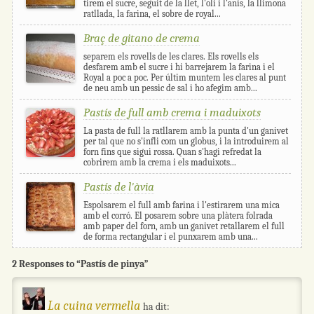
tirem el sucre, seguit de la llet, l'oli i l'anís, la llimona
ratllada, la farina, el sobre de royal...
Braç de gitano de crema
separem els rovells de les clares. Els rovells els
desfarem amb el sucre i hi barrejarem la farina i el
Royal a poc a poc. Per últim muntem les clares al punt
de neu amb un pessic de sal i ho afegim amb...
Pastís de full amb crema i maduixots
La pasta de full la ratllarem amb la punta d'un ganivet
per tal que no s'infli com un globus, i la introduirem al
forn fins que sigui rossa. Quan s'hagi refredat la
cobrirem amb la crema i els maduixots...
Pastís de l'àvia
Espolsarem el full amb farina i l'estirarem una mica
amb el corró. El posarem sobre una plàtera folrada
amb paper del forn, amb un ganivet retallarem el full
de forma rectangular i el punxarem amb una...
2 Responses to “Pastís de pinya”
La cuina vermella
ha dit: