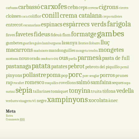
carxofes
cigrons
carbassó
ceba
ceps
carbassa
cervesa
cireres
conill
crema catalana
cloïsses
coliflor
coca
creps
endívies
farigola
espàrrecs verds
espinacs
entrecot
escamarlans
gambes
formatge
fideus
favetes
faves
fideuà
flam
lluç
lasanya
gambetes
guatlles
gules
hamburguesa
llenties
llobarro
mongetes
macarrons
mandonguilles
maduixots
mongeta tendra
parmesà
ous
pasta de full
nous
orada
ou
mostassa
ossobuco
paella
patata
pastanaga
pebrot
patates
pebrots del piquillo
pernil
porc
pollastre
poma
porros
pinyons
pop
prunes
porc senglar
romesco
salmó
samfaina
rap
rovellons
seques
rocafort
rosquilles
sopa
sèpia
tonyina
vedella
tòfona
tallarines
tomàquet
truita
surimi
xampinyons
xocolata
ànec
vi negre
verdures
vinagreta
Meta
Entra
Comments
RSS