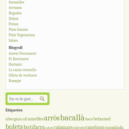
Amanides
Arrossos
Begudes
Dolços
Peixos
Plats Guisats
Plats Vegetarians
Salses
Blogroll
Antesi Permanent
El Barrinaire
Hortanic
La cuina vermella
Olleta de verdures
Rossejat
Etiquetes
bacallà
arròs
ametlles
beixamel
albergínia
all
bacó
bolets
botifarra
calamars
canelons
cansalada
calçots
cabrit