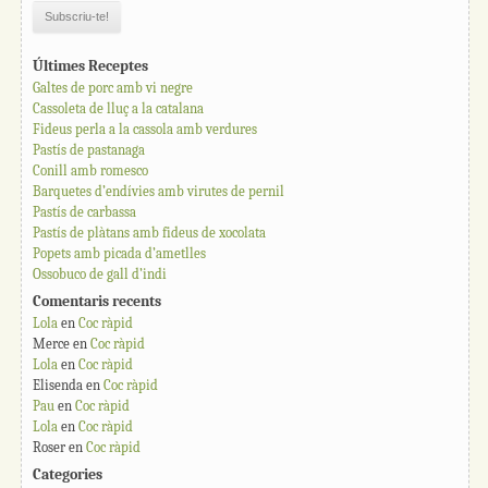
Últimes Receptes
Galtes de porc amb vi negre
Cassoleta de lluç a la catalana
Fideus perla a la cassola amb verdures
Pastís de pastanaga
Conill amb romesco
Barquetes d’endívies amb virutes de pernil
Pastís de carbassa
Pastís de plàtans amb fideus de xocolata
Popets amb picada d’ametlles
Ossobuco de gall d’indi
Comentaris recents
Lola
en
Coc ràpid
Merce
en
Coc ràpid
Lola
en
Coc ràpid
Elisenda
en
Coc ràpid
Pau
en
Coc ràpid
Lola
en
Coc ràpid
Roser
en
Coc ràpid
Categories