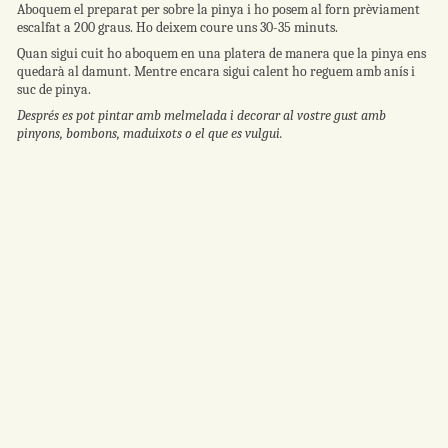
Aboquem el preparat per sobre la pinya i ho posem al forn prèviament
escalfat a 200 graus. Ho deixem coure uns 30-35 minuts.
Quan sigui cuit ho aboquem en una platera de manera que la pinya ens
quedarà al damunt. Mentre encara sigui calent ho reguem amb anís i
suc de pinya.
Després es pot pintar amb melmelada i decorar al vostre gust amb
pinyons, bombons, maduixots o el que es vulgui.