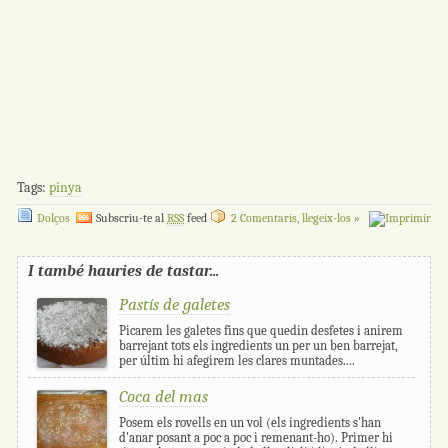
Tags:
pinya
Dolços
Subscriu-te al
RSS
feed
2 Comentaris, llegeix-los »
I també hauries de tastar...
Pastís de galetes
Picarem les galetes fins que quedin desfetes i anirem
barrejant tots els ingredients un per un ben barrejat,
per últim hi afegirem les clares muntades....
Coca del mas
Posem els rovells en un vol (els ingredients s'han
d'anar posant a poc a poc i remenant-ho). Primer hi