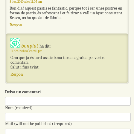
8 des. 2010 a les 11:05 am
Bon dia! aquest pastís és fantàstic, perquè tot i ser unes postres en
forma de pastís, és refrescant i et fa tirar a vall un àpat consistent.
Bravo, us ha quedat de fàbula.
Respon
bonplat
ha dit:
14 des. 2010 a les 8:11 pm
Com que ja és tard us dic bona tarda, agraïda pel vostre
comentari.
Salut i fins aviat.
Respon
Deixa un comentari
Nom (required)
Mail (will not be published) (required)