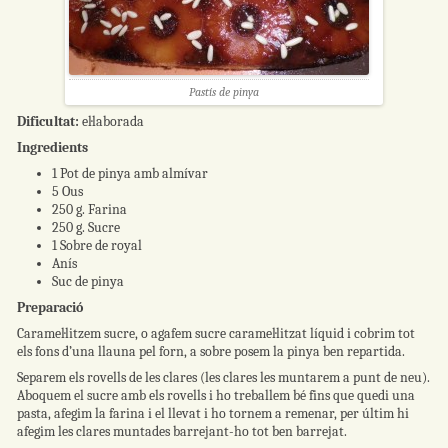
Pastís de pinya
Dificultat:
el·laborada
Ingredients
1 Pot de pinya amb almívar
5 Ous
250 g. Farina
250 g. Sucre
1 Sobre de royal
Anís
Suc de pinya
Preparació
Caramel·litzem sucre, o agafem sucre caramel·litzat líquid i cobrim tot
els fons d’una llauna pel forn, a sobre posem la pinya ben repartida.
Separem els rovells de les clares (les clares les muntarem a punt de neu).
Aboquem el sucre amb els rovells i ho treballem bé fins que quedi una
pasta, afegim la farina i el llevat i ho tornem a remenar, per últim hi
afegim les clares muntades barrejant-ho tot ben barrejat.