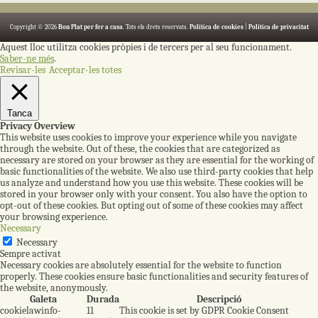
Copyright © 2026
Bon Plat per fer a casa
. Tots els drets reservats.
Política de cookies
|
Política de privacitat
Aquest lloc utilitza cookies pròpies i de tercers per al seu funcionament.
Saber-ne més
.
Revisar-les
Acceptar-les totes
Tanca
Privacy Overview
This website uses cookies to improve your experience while you navigate
through the website. Out of these, the cookies that are categorized as
necessary are stored on your browser as they are essential for the working of
basic functionalities of the website. We also use third-party cookies that help
us analyze and understand how you use this website. These cookies will be
stored in your browser only with your consent. You also have the option to
opt-out of these cookies. But opting out of some of these cookies may affect
your browsing experience.
Necessary
Necessary
Sempre activat
Necessary cookies are absolutely essential for the website to function
properly. These cookies ensure basic functionalities and security features of
the website, anonymously.
Galeta
Durada
Descripció
cookielawinfo-
11
This cookie is set by GDPR Cookie Consent