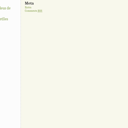
Meta
Entra
deus de
Comments
RSS
tlles