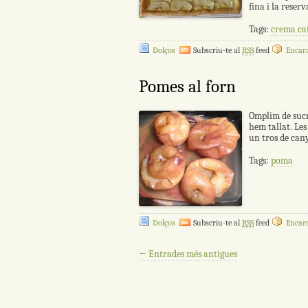
fina i la reser
Tags:
crema ca
Dolços
Subscriu-te al
RSS
feed
Encara
Pomes al forn
Omplim de sucre
hem tallat. Le
un tros de cany
Tags:
poma
Dolços
Subscriu-te al
RSS
feed
Encara
Navegació per les entrades
←
Entrades més antigues