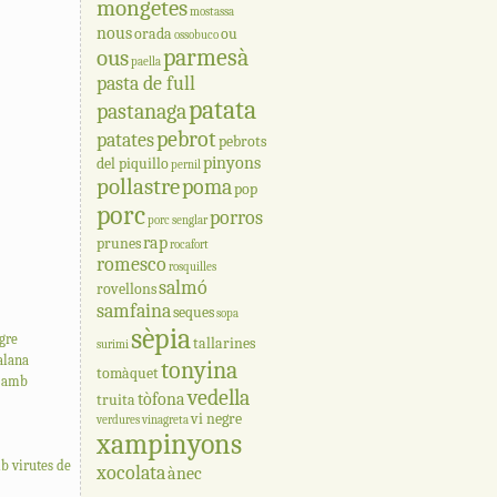
mongetes
mostassa
nous
orada
ou
ossobuco
parmesà
ous
paella
pasta de full
patata
pastanaga
pebrot
patates
pebrots
pinyons
del piquillo
pernil
pollastre
poma
pop
porc
porros
porc senglar
rap
prunes
rocafort
romesco
rosquilles
salmó
rovellons
samfaina
seques
sopa
sèpia
gre
tallarines
surimi
talana
tonyina
tomàquet
a amb
vedella
tòfona
truita
vi negre
verdures
vinagreta
xampinyons
b virutes de
xocolata
ànec