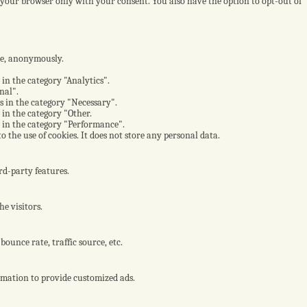
n your browser only with your consent. You also have the option to opt-out of
ite, anonymously.
 in the category "Analytics".
nal".
es in the category "Necessary".
 in the category "Other.
s in the category "Performance".
 the use of cookies. It does not store any personal data.
rd-party features.
e visitors.
ounce rate, traffic source, etc.
ormation to provide customized ads.