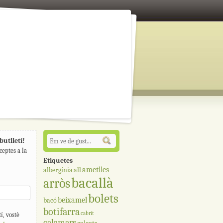
butlletí!
ceptes a la
Etiquetes
ametlles
albergínia
all
bacallà
arròs
bolets
beixamel
bacó
botifarra
cabrit
í, vostè
calamars