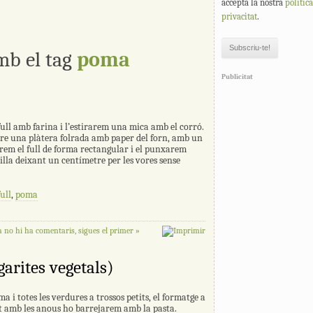
accepta la nostra
polític
privacitat
.
mb el tag
poma
Publicitat
ull amb farina i l’estirarem una mica amb el corró.
re una plàtera folrada amb paper del forn, amb un
arem el full de forma rectangular i el punxarem
lla deixant un centímetre per les vores sense
ull
,
poma
 no hi ha comentaris, sigues el primer »
arites vegetals)
a i totes les verdures a trossos petits, el formatge a
nt amb les anous ho barrejarem amb la pasta.