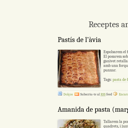
Receptes a
Pastís de l’àvia
Espolsarem el f
El posarem sob
ganivet retall
amb una forqui
punxar.
Tags:
pasta de f
Dolços
Subscriu-te al
RSS
feed
Encara
Amanida de pasta (marg
Tallarem la pom
quadrets, i ju