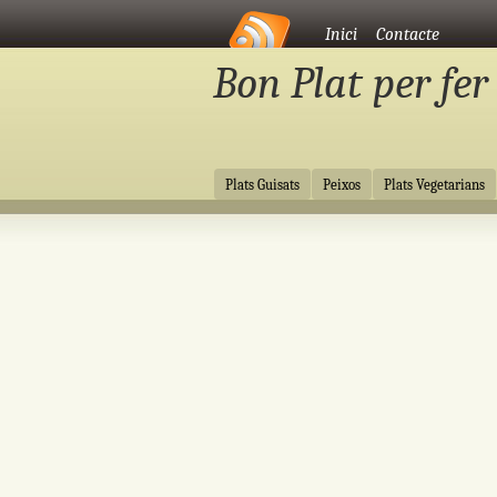
Vés al contingut
Inici
Contacte
Bon Plat per fer
Vés al contingut
Plats Guisats
Peixos
Plats Vegetarians