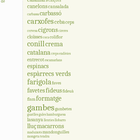
calçots
a de
canelons
cansalada
carbassó
carbassa
carxofes
ceba
ceps
cigrons
cervesa
cireres
cloïsses
coliflor
coca
conill
crema
catalana
creps
endívies
entrecot
escamarlans
espinacs
espàrrecs verds
farigola
faves
fideus
favetes
fideuà
formatge
flam
gambes
gambetes
guatlles
gules
hamburguesa
lasanya
llenties
llobarro
lluç
macarrons
mandonguilles
maduixots
mongeta tendra