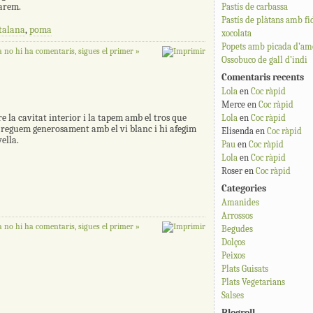
varem.
Pastís de carbassa
Pastís de plàtans amb fi
talana
,
poma
xocolata
Popets amb picada d’ame
 no hi ha comentaris, sigues el primer »
Ossobuco de gall d’indi
Comentaris recents
Lola
en
Coc ràpid
Merce
en
Coc ràpid
 la cavitat interior i la tapem amb el tros que
Lola
en
Coc ràpid
s reguem generosament amb el vi blanc i hi afegim
Elisenda
en
Coc ràpid
ella.
Pau
en
Coc ràpid
Lola
en
Coc ràpid
Roser
en
Coc ràpid
Categories
Amanides
Arrossos
 no hi ha comentaris, sigues el primer »
Begudes
Dolços
Peixos
Plats Guisats
Plats Vegetarians
Salses
Blogroll