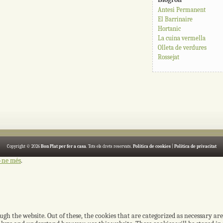
Antesi Permanent
El Barrinaire
Hortanic
La cuina vermella
Olleta de verdures
Rossejat
Copyright © 2026
Bon Plat per fer a casa
. Tots els drets reservats.
Política de cookies
|
Política de privacitat
-ne més
.
h the website. Out of these, the cookies that are categorized as necessary are