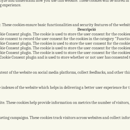
nalyze and understand how you use this website. These cookies will be stored i
g experience.
y. These cookies ensure basic functionalities and security features of the webs
Descripció
kie Consent plugin. The cookie is used to store the user consent for the cookies
ie consent to record the user consent for the cookies in the category "Functio
kie Consent plugin. The cookies is used to store the user consent for the cooki
kie Consent plugin. The cookie is used to store the user consent for the cookies
kie Consent plugin. The cookie is used to store the user consent for the cookie
Cookie Consent plugin and is used to store whether or not user has consented to
tent of the website on social media platforms, collect feedbacks, and other thi
dexes of the website which helps in delivering a better user experience for th
te. These cookies help provide information on metrics the number of visitors, b
eting campaigns. These cookies track visitors across websites and collect inf