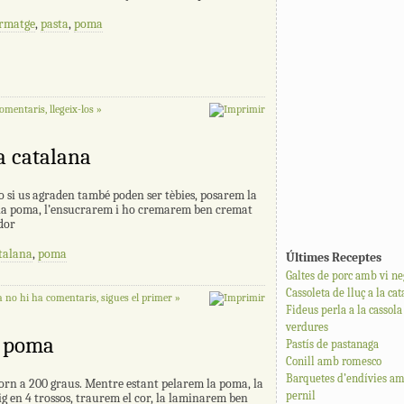
rmatge
,
pasta
,
poma
omentaris, llegeix-los »
a catalana
o si us agraden també poden ser tèbies, posarem la
la poma, l’ensucrarem i ho cremarem ben cremat
dor
talana
,
poma
Últimes Receptes
Galtes de porc amb vi ne
Cassoleta de lluç a la ca
 no hi ha comentaris, sigues el primer »
Fideus perla a la cassol
verdures
b poma
Pastís de pastanaga
Conill amb romesco
Barquetes d’endívies am
forn a 200 graus. Mentre estant pelarem la poma, la
pernil
g en 4 trossos, traurem el cor, la laminarem ben