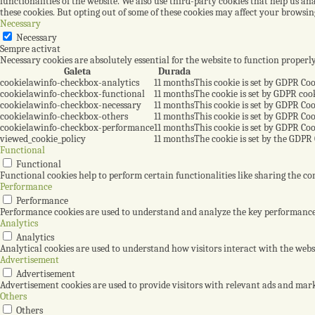
functionalities of the website. We also use third-party cookies that help us a
these cookies. But opting out of some of these cookies may affect your browsin
Necessary
Necessary
Sempre activat
Necessary cookies are absolutely essential for the website to function properl
Galeta
Durada
cookielawinfo-checkbox-analytics
11 months
This cookie is set by GDPR Coo
cookielawinfo-checkbox-functional
11 months
The cookie is set by GDPR cook
cookielawinfo-checkbox-necessary
11 months
This cookie is set by GDPR Coo
cookielawinfo-checkbox-others
11 months
This cookie is set by GDPR Coo
cookielawinfo-checkbox-performance
11 months
This cookie is set by GDPR Coo
viewed_cookie_policy
11 months
The cookie is set by the GDPR 
Functional
Functional
Functional cookies help to perform certain functionalities like sharing the con
Performance
Performance
Performance cookies are used to understand and analyze the key performance in
Analytics
Analytics
Analytical cookies are used to understand how visitors interact with the websi
Advertisement
Advertisement
Advertisement cookies are used to provide visitors with relevant ads and mark
Others
Others