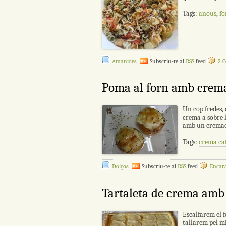
Tags:
anous
,
fo
Amanides
Subscriu-te al
RSS
feed
2 C
Poma al forn amb crem
Un cop fredes, 
crema a sobre 
amb un crema
Tags:
crema ca
Dolços
Subscriu-te al
RSS
feed
Encara
Tartaleta de crema am
Escalfarem el 
tallarem pel mi