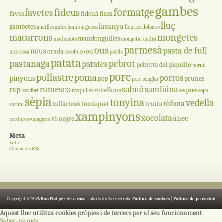
gambes
formatge
fideus
favetes
faves
fideuà
flam
lluç
lasanya
gambetes
guatlles
gules
hamburguesa
llenties
llobarro
mongetes
macarrons
mandonguilles
maduixots
mongeta tendra
parmesà
ous
pasta de full
nous
orada
ou
mostassa
ossobuco
paella
patata
pastanaga
pebrot
patates
pebrots del piquillo
pernil
porc
pollastre
poma
porros
pinyons
pop
prunes
porc senglar
romesco
salmó
samfaina
rap
rovellons
seques
rocafort
rosquilles
sopa
sèpia
tonyina
vedella
tòfona
tallarines
tomàquet
truita
surimi
xampinyons
xocolata
ànec
vi negre
verdures
vinagreta
Meta
Entra
Comments
RSS
Copyright © 2026
Bon Plat per fer a casa
. Tots els drets reservats.
Política de cookies
|
Política de privacitat
Aquest lloc utilitza cookies pròpies i de tercers per al seu funcionament.
Saber-ne més
.