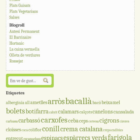
Plats Guisats
Plats Vegetarians
Salses
Blogroll
Antesi Permanent
El Barrinaire
Hortanic
La cuina vermella
Olleta de verdures
Rossejat
Etiquetes
bacallà
arròs
ametlles
beixamel
albergínia
all
bacó
bolets
botifarra
calamars
canelons
cansalada
calçots
cabrit
carxofes
cigrons
carbassó
ceba
ceps
carbassa
cervesa
cireres
conill
crema catalana
cloïsses
coliflor
coca
creps
endívies
farigola
espàrrecs verds
espinacs
entrecot
escamarlans