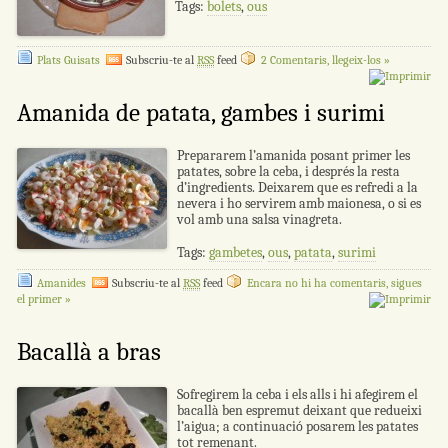
Tags:
bolets
,
ous
Plats Guisats
Subscriu-te al
RSS
feed
2 Comentaris, llegeix-los »
Amanida de patata, gambes i surimi
Prepararem l’amanida posant primer les
patates, sobre la ceba, i després la resta
d’ingredients. Deixarem que es refredi a la
nevera i ho servirem amb maionesa, o si es
vol amb una salsa vinagreta.
Tags:
gambetes
,
ous
,
patata
,
surimi
Amanides
Subscriu-te al
RSS
feed
Encara no hi ha comentaris, sigues
el primer »
Bacallà a bras
Sofregirem la ceba i els alls i hi afegirem el
bacallà ben espremut deixant que redueixi
l’aigua; a continuació posarem les patates
tot remenant.