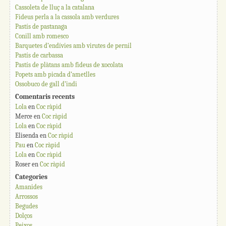
Cassoleta de lluç a la catalana
Fideus perla a la cassola amb verdures
Pastís de pastanaga
Conill amb romesco
Barquetes d’endívies amb virutes de pernil
Pastís de carbassa
Pastís de plàtans amb fideus de xocolata
Popets amb picada d’ametlles
Ossobuco de gall d’indi
Comentaris recents
Lola
en
Coc ràpid
Merce
en
Coc ràpid
Lola
en
Coc ràpid
Elisenda
en
Coc ràpid
Pau
en
Coc ràpid
Lola
en
Coc ràpid
Roser
en
Coc ràpid
Categories
Amanides
Arrossos
Begudes
Dolços
Peixos