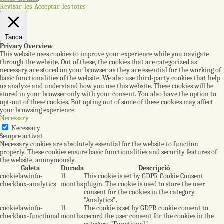
Revisar-les
Acceptar-les totes
Tanca
Privacy Overview
This website uses cookies to improve your experience while you navigate
through the website. Out of these, the cookies that are categorized as
necessary are stored on your browser as they are essential for the working of
basic functionalities of the website. We also use third-party cookies that help
us analyze and understand how you use this website. These cookies will be
stored in your browser only with your consent. You also have the option to
opt-out of these cookies. But opting out of some of these cookies may affect
your browsing experience.
Necessary
Necessary
Sempre activat
Necessary cookies are absolutely essential for the website to function
properly. These cookies ensure basic functionalities and security features of
the website, anonymously.
Galeta
Durada
Descripció
cookielawinfo-
11
This cookie is set by GDPR Cookie Consent
checkbox-analytics
months
plugin. The cookie is used to store the user
consent for the cookies in the category
"Analytics".
cookielawinfo-
11
The cookie is set by GDPR cookie consent to
checkbox-functional
months
record the user consent for the cookies in the