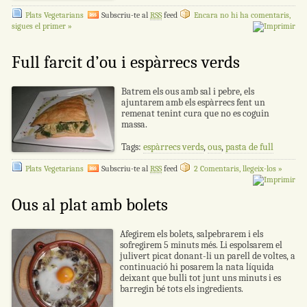
Plats Vegetarians
Subscriu-te al
RSS
feed
Encara no hi ha comentaris,
sigues el primer »
Full farcit d’ou i espàrrecs verds
Batrem els ous amb sal i pebre, els
ajuntarem amb els espàrrecs fent un
remenat tenint cura que no es coguin
massa.
Tags:
espàrrecs verds
,
ous
,
pasta de full
Plats Vegetarians
Subscriu-te al
RSS
feed
2 Comentaris, llegeix-los »
Ous al plat amb bolets
Afegirem els bolets, salpebrarem i els
sofregirem 5 minuts més. Li espolsarem el
julivert picat donant-li un parell de voltes, a
continuació hi posarem la nata líquida
deixant que bulli tot junt uns minuts i es
barregin bé tots els ingredients.