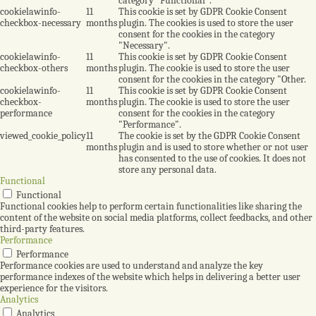
category "Functional".
cookielawinfo-
11
This cookie is set by GDPR Cookie Consent
checkbox-necessary
months
plugin. The cookies is used to store the user
consent for the cookies in the category
"Necessary".
cookielawinfo-
11
This cookie is set by GDPR Cookie Consent
checkbox-others
months
plugin. The cookie is used to store the user
consent for the cookies in the category "Other.
cookielawinfo-
11
This cookie is set by GDPR Cookie Consent
checkbox-
months
plugin. The cookie is used to store the user
performance
consent for the cookies in the category
"Performance".
viewed_cookie_policy
11
The cookie is set by the GDPR Cookie Consent
months
plugin and is used to store whether or not user
has consented to the use of cookies. It does not
store any personal data.
Functional
Functional
Functional cookies help to perform certain functionalities like sharing the
content of the website on social media platforms, collect feedbacks, and other
third-party features.
Performance
Performance
Performance cookies are used to understand and analyze the key
performance indexes of the website which helps in delivering a better user
experience for the visitors.
Analytics
Analytics