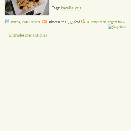
Tags:
bacallà
,
ous
,
Peixos
Plats Guisats
Subscriu-te al
RSS
feed
4 Comentaris, llegeix-los »
Navegació per les entrades
←
Entrades més antigues