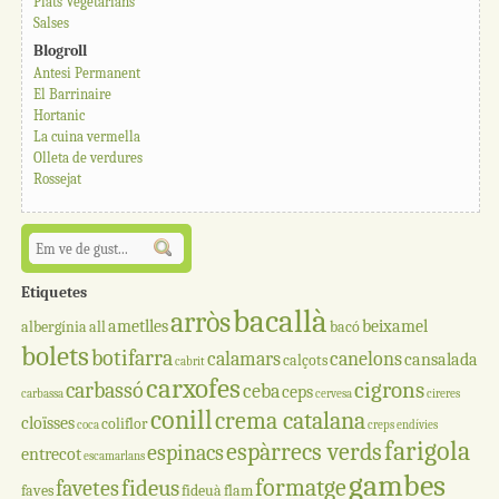
Plats Vegetarians
Salses
Blogroll
Antesi Permanent
El Barrinaire
Hortanic
La cuina vermella
Olleta de verdures
Rossejat
Etiquetes
bacallà
arròs
ametlles
beixamel
albergínia
all
bacó
bolets
botifarra
calamars
canelons
cansalada
calçots
cabrit
carxofes
cigrons
carbassó
ceba
ceps
carbassa
cervesa
cireres
conill
crema catalana
cloïsses
coliflor
coca
creps
endívies
farigola
espàrrecs verds
espinacs
entrecot
escamarlans
gambes
formatge
fideus
favetes
faves
fideuà
flam