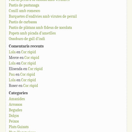
Pastís de pastanaga
Conill amb romesco
Barquetes d’endívies amb virutes de pernil
Pastís de carbassa
Pastís de plàtans amb fideus de xocolata
Popets amb picada d’ametlles
Ossobuco de gall d’indi
Comentaris recents
Lola
en
Coc ràpid
Merce
en
Coc ràpid
Lola
en
Coc ràpid
Elisenda
en
Coc ràpid
Pau
en
Coc ràpid
Lola
en
Coc ràpid
Roser
en
Coc ràpid
Categories
Amanides
Arrossos
Begudes
Dolços
Peixos
Plats Guisats