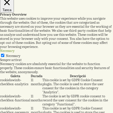
Tanca
Privacy Overview
This website uses cookies to improve your experience while you navigate
through the website. Out of these, the cookies that are categorized as
necessary are stored on your browser as they are essential for the working of
basic functionalities of the website. We also use third-party cookies that help
us analyze and understand how you use this website. These cookies will be
stored in your browser only with your consent. You also have the option to
opt-out of these cookies. But opting out of some of these cookies may affect
your browsing experience.
Necessary
Necessary
Sempre activat
Necessary cookies are absolutely essential for the website to function
properly. These cookies ensure basic functionalities and security features of
the website, anonymously.
Galeta
Durada
Descripció
cookielawinfo-
11
This cookie is set by GDPR Cookie Consent
checkbox-analytics
months
plugin. The cookie is used to store the user
consent for the cookies in the category
"Analytics".
cookielawinfo-
11
The cookie is set by GDPR cookie consent to
checkbox-functional
months
record the user consent for the cookies in the
category "Functional".
cookielawinfo-
11
This cookie is set by GDPR Cookie Consent
checkbox-necessary
months
plugin. The cookies is used to store the user