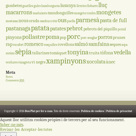
lluç
lasanya
gambetes
guatlles
gules
hamburguesa
llenties
llobarro
mongetes
macarrons
mandonguilles
maduixots
mongeta tendra
parmesà
ous
pasta de full
nous
orada
ou
mostassa
ossobuco
paella
patata
pastanaga
pebrot
patates
pebrots del piquillo
pernil
porc
pollastre
poma
porros
pinyons
pop
prunes
porc senglar
romesco
salmó
samfaina
rap
rovellons
seques
rocafort
rosquilles
sopa
sèpia
tonyina
vedella
tòfona
tallarines
tomàquet
truita
surimi
xampinyons
xocolata
ànec
vi negre
verdures
vinagreta
Meta
Entra
Comments
RSS
Copyright © 2026
Bon Plat per fer a casa
. Tots els drets reservats.
Política de cookies
|
Política de privacitat
Aquest lloc utilitza cookies pròpies i de tercers per al seu funcionament.
Saber-ne més
.
Revisar-les
Acceptar-les totes