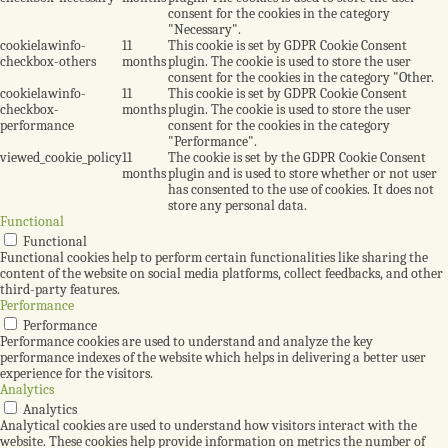
consent for the cookies in the category
"Necessary".
cookielawinfo-
11
This cookie is set by GDPR Cookie Consent
checkbox-others
months
plugin. The cookie is used to store the user
consent for the cookies in the category "Other.
cookielawinfo-
11
This cookie is set by GDPR Cookie Consent
checkbox-
months
plugin. The cookie is used to store the user
performance
consent for the cookies in the category
"Performance".
viewed_cookie_policy
11
The cookie is set by the GDPR Cookie Consent
months
plugin and is used to store whether or not user
has consented to the use of cookies. It does not
store any personal data.
Functional
Functional
Functional cookies help to perform certain functionalities like sharing the
content of the website on social media platforms, collect feedbacks, and other
third-party features.
Performance
Performance
Performance cookies are used to understand and analyze the key
performance indexes of the website which helps in delivering a better user
experience for the visitors.
Analytics
Analytics
Analytical cookies are used to understand how visitors interact with the
website. These cookies help provide information on metrics the number of