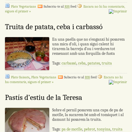
Plats Vegetarians
Subscriu-te al
RSS
feed
Encara no hi ha comentaris,
sigues el primer »
Truita de patata, ceba i carbassó
En una paella que no s’enganxi hi posarem
una mica d’oli, i quan sigui calent hi
tirarem la barreja d’ou i verdures tot
remenant amb una forquilla de fusta
Tags:
carbassó
,
ceba
,
patates
,
truita
,
Plats Guisats
Plats Vegetarians
Subscriu-te al
RSS
feed
Encara no hi
ha comentaris, sigues el primer »
Pastís d’estiu de la Teresa
Sobre el pernil posarem una capa de pa de
motlle, la sucarem bé amb el tomàquet i al
damunt hi posarem la truita.
Tags:
pa de motlle
,
pebrot
,
tonyina
,
truita