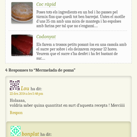
Coc ràpid
Poses tots els ingredients en un bol i ho passes pel
túrmix fins que quedi tot ben barrejat. Untes el motlle
d'uns 25 cm amb una mica de mantega i ho espolses
amb farina per tal que no s'enganxi....
Codonyat
Els farem a trossos petits posant-los en una cassola amb
el sucre per sobre i els deixarem reposar 12 hores.
Veurem que el sucre s'ha desfet i ha fet bastant de
suc....
4 Responses to “Mermelada de poma”
Lou
ha dit:
22 des. 2014 a les 5:48 pm
Holaaaa,
voldria saber quina quantitat en surt d’aquesta recepta ! Merciiii
Respon
bonplat
ha dit: