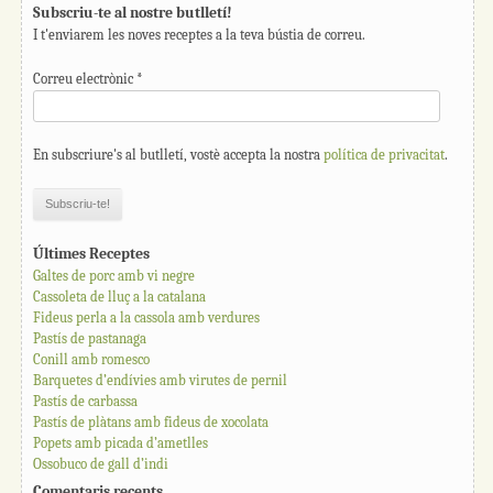
Subscriu-te al nostre butlletí!
I t'enviarem les noves receptes a la teva bústia de correu.
Correu electrònic
*
En subscriure's al butlletí, vostè accepta la nostra
política de privacitat
.
Últimes Receptes
Galtes de porc amb vi negre
Cassoleta de lluç a la catalana
Fideus perla a la cassola amb verdures
Pastís de pastanaga
Conill amb romesco
Barquetes d’endívies amb virutes de pernil
Pastís de carbassa
Pastís de plàtans amb fideus de xocolata
Popets amb picada d’ametlles
Ossobuco de gall d’indi
Comentaris recents