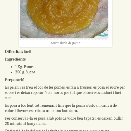
Mermelada de poma
Dificultat:
fàcil
Ingredients
1 Kg. Pomes
250 g. Sucre
Preparació
Es pelen i es treu el cor de les pomes, es fan a trossos, es posa el sucre per
sobre i es deixa reposar 4 o 5 hores per tal que el sucre es desfaci i faci
suc.
Es posa a foc lent tot remenant fins que la poma s’estovi i canvii de
color i llavors es tritura amb una batedora.
Per conservar-la es posa amb pots de vidre ben tapats i es deixen bullir
20 minuts al bany maria.