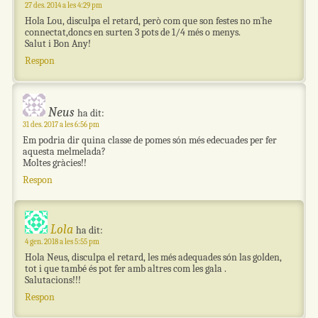
27 des. 2014 a les 4:29 pm
Hola Lou, disculpa el retard, però com que son festes no m`he
connectat,doncs en surten 3 pots de 1/4 més o menys.
Salut i Bon Any!
Respon
Neus
ha dit:
31 des. 2017 a les 6:56 pm
Em podria dir quina classe de pomes són més edecuades per fer
aquesta melmelada?
Moltes gràcies!!
Respon
Lola
ha dit:
4 gen. 2018 a les 5:55 pm
Hola Neus, disculpa el retard, les més adequades són las golden,
tot i que també és pot fer amb altres com les gala .
Salutacions!!!
Respon