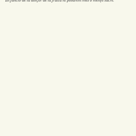
En funció de la dolçor de la fruita hi posarem més o menys sucre.