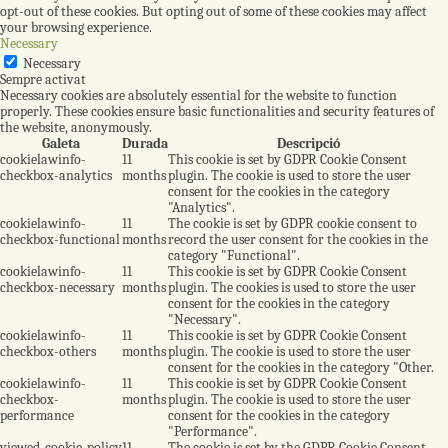
opt-out of these cookies. But opting out of some of these cookies may affect
your browsing experience.
Necessary
Necessary
Sempre activat
Necessary cookies are absolutely essential for the website to function
properly. These cookies ensure basic functionalities and security features of
the website, anonymously.
Galeta
Durada
Descripció
cookielawinfo-
11
This cookie is set by GDPR Cookie Consent
checkbox-analytics
months
plugin. The cookie is used to store the user
consent for the cookies in the category
"Analytics".
cookielawinfo-
11
The cookie is set by GDPR cookie consent to
checkbox-functional
months
record the user consent for the cookies in the
category "Functional".
cookielawinfo-
11
This cookie is set by GDPR Cookie Consent
checkbox-necessary
months
plugin. The cookies is used to store the user
consent for the cookies in the category
"Necessary".
cookielawinfo-
11
This cookie is set by GDPR Cookie Consent
checkbox-others
months
plugin. The cookie is used to store the user
consent for the cookies in the category "Other.
cookielawinfo-
11
This cookie is set by GDPR Cookie Consent
checkbox-
months
plugin. The cookie is used to store the user
performance
consent for the cookies in the category
"Performance".
viewed_cookie_policy
11
The cookie is set by the GDPR Cookie Consent