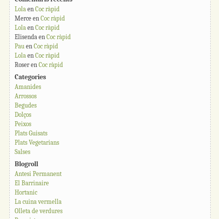
Lola
en
Coc ràpid
Merce
en
Coc ràpid
Lola
en
Coc ràpid
Elisenda
en
Coc ràpid
Pau
en
Coc ràpid
Lola
en
Coc ràpid
Roser
en
Coc ràpid
Categories
Amanides
Arrossos
Begudes
Dolços
Peixos
Plats Guisats
Plats Vegetarians
Salses
Blogroll
Antesi Permanent
El Barrinaire
Hortanic
La cuina vermella
Olleta de verdures