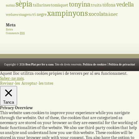
sèpia
tonyina
vedella
tòfona
tallarines
tomàquet
truita
surimi
xampinyons
xocolata
ànec
vi negre
verdures
vinagreta
Meta
Entra
Comments
RSS
Copyright © 2026
Bon Plat per fer a casa
. Tots els drets reservats.
Política de cookies
|
Política de privacitat
Aquest lloc utilitza cookies pròpies i de tercers per al seu funcionament.
Saber-ne més
.
Revisar-les
Acceptar-les totes
Tanca
Privacy Overview
This website uses cookies to improve your experience while you navigate
through the website. Out of these, the cookies that are categorized as
necessary are stored on your browser as they are essential for the working of
basic functionalities of the website. We also use third-party cookies that help
us analyze and understand how you use this website. These cookies will be
stored in your browser only with your consent. You also have the option to