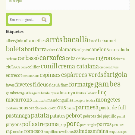
Rossejat
Etiquetes
bacallà
arròs
ametlles
beixamel
albergínia
all
bacó
bolets
botifarra
calamars
canelons
cansalada
calçots
cabrit
carxofes
cigrons
carbassó
ceba
ceps
carbassa
cervesa
cireres
conill
crema catalana
cloïsses
coliflor
coca
creps
endívies
farigola
espàrrecs verds
espinacs
entrecot
escamarlans
gambes
formatge
fideus
favetes
faves
fideuà
flam
lluç
lasanya
gambetes
guatlles
gules
hamburguesa
llenties
llobarro
mongetes
macarrons
mandonguilles
maduixots
mongeta tendra
parmesà
ous
pasta de full
nous
orada
ou
mostassa
ossobuco
paella
patata
pastanaga
pebrot
patates
pebrots del piquillo
pernil
porc
pollastre
poma
porros
pinyons
pop
prunes
porc senglar
romesco
salmó
samfaina
rap
rovellons
seques
rocafort
rosquilles
sopa