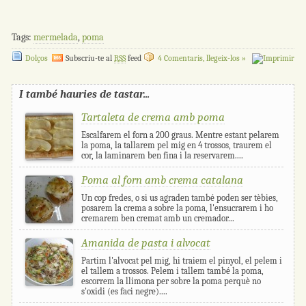
Tags:
mermelada
,
poma
Dolços
Subscriu-te al
RSS
feed
4 Comentaris, llegeix-los »
I també hauries de tastar...
Tartaleta de crema amb poma
Escalfarem el forn a 200 graus. Mentre estant pelarem
la poma, la tallarem pel mig en 4 trossos, traurem el
cor, la laminarem ben fina i la reservarem....
Poma al forn amb crema catalana
Un cop fredes, o si us agraden també poden ser tèbies,
posarem la crema a sobre la poma, l'ensucrarem i ho
cremarem ben cremat amb un cremador...
Amanida de pasta i alvocat
Partim l'alvocat pel mig, hi traiem el pinyol, el pelem i
el tallem a trossos. Pelem i tallem també la poma,
escorrem la llimona per sobre la poma perquè no
s'oxidi (es faci negre)....