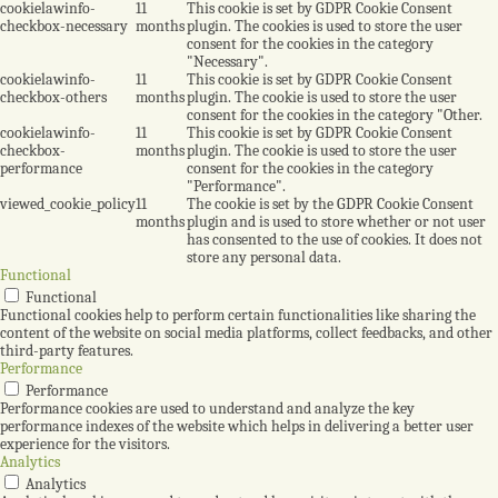
cookielawinfo-
11
This cookie is set by GDPR Cookie Consent
checkbox-necessary
months
plugin. The cookies is used to store the user
consent for the cookies in the category
"Necessary".
cookielawinfo-
11
This cookie is set by GDPR Cookie Consent
checkbox-others
months
plugin. The cookie is used to store the user
consent for the cookies in the category "Other.
cookielawinfo-
11
This cookie is set by GDPR Cookie Consent
checkbox-
months
plugin. The cookie is used to store the user
performance
consent for the cookies in the category
"Performance".
viewed_cookie_policy
11
The cookie is set by the GDPR Cookie Consent
months
plugin and is used to store whether or not user
has consented to the use of cookies. It does not
store any personal data.
Functional
Functional
Functional cookies help to perform certain functionalities like sharing the
content of the website on social media platforms, collect feedbacks, and other
third-party features.
Performance
Performance
Performance cookies are used to understand and analyze the key
performance indexes of the website which helps in delivering a better user
experience for the visitors.
Analytics
Analytics