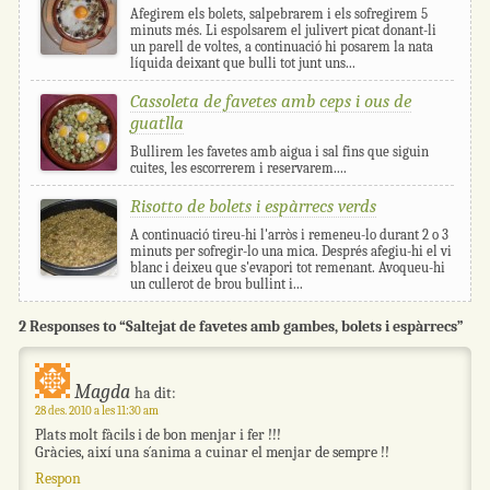
Afegirem els bolets, salpebrarem i els sofregirem 5
minuts més. Li espolsarem el julivert picat donant-li
un parell de voltes, a continuació hi posarem la nata
líquida deixant que bulli tot junt uns...
Cassoleta de favetes amb ceps i ous de
guatlla
Bullirem les favetes amb aigua i sal fins que siguin
cuites, les escorrerem i reservarem....
Risotto de bolets i espàrrecs verds
A continuació tireu-hi l'arròs i remeneu-lo durant 2 o 3
minuts per sofregir-lo una mica. Després afegiu-hi el vi
blanc i deixeu que s'evapori tot remenant. Avoqueu-hi
un cullerot de brou bullint i...
2 Responses to “Saltejat de favetes amb gambes, bolets i espàrrecs”
Magda
ha dit:
28 des. 2010 a les 11:30 am
Plats molt fàcils i de bon menjar i fer !!!
Gràcies, així una s´anima a cuinar el menjar de sempre !!
Respon