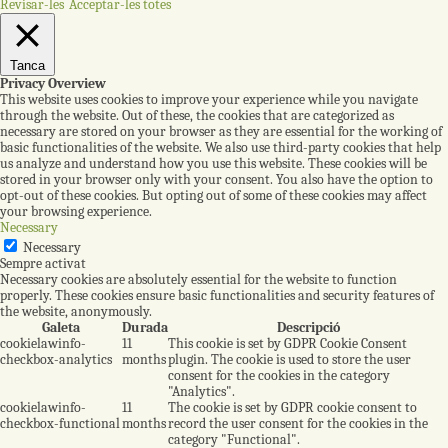
Revisar-les
Acceptar-les totes
Tanca
Privacy Overview
This website uses cookies to improve your experience while you navigate
through the website. Out of these, the cookies that are categorized as
necessary are stored on your browser as they are essential for the working of
basic functionalities of the website. We also use third-party cookies that help
us analyze and understand how you use this website. These cookies will be
stored in your browser only with your consent. You also have the option to
opt-out of these cookies. But opting out of some of these cookies may affect
your browsing experience.
Necessary
Necessary
Sempre activat
Necessary cookies are absolutely essential for the website to function
properly. These cookies ensure basic functionalities and security features of
the website, anonymously.
Galeta
Durada
Descripció
cookielawinfo-
11
This cookie is set by GDPR Cookie Consent
checkbox-analytics
months
plugin. The cookie is used to store the user
consent for the cookies in the category
"Analytics".
cookielawinfo-
11
The cookie is set by GDPR cookie consent to
checkbox-functional
months
record the user consent for the cookies in the
category "Functional".