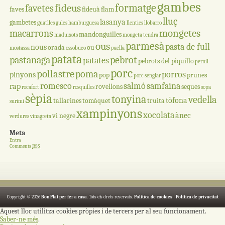
gambes
formatge
fideus
favetes
faves
fideuà
flam
lluç
lasanya
gambetes
guatlles
gules
hamburguesa
llenties
llobarro
mongetes
macarrons
mandonguilles
maduixots
mongeta tendra
parmesà
ous
pasta de full
nous
orada
ou
mostassa
ossobuco
paella
patata
pastanaga
pebrot
patates
pebrots del piquillo
pernil
porc
pollastre
poma
porros
pinyons
pop
prunes
porc senglar
romesco
salmó
samfaina
rap
rovellons
seques
rocafort
rosquilles
sopa
sèpia
tonyina
vedella
tòfona
tallarines
tomàquet
truita
surimi
xampinyons
xocolata
ànec
vi negre
verdures
vinagreta
Meta
Entra
Comments
RSS
Copyright © 2026
Bon Plat per fer a casa
. Tots els drets reservats.
Política de cookies
|
Política de privacitat
Aquest lloc utilitza cookies pròpies i de tercers per al seu funcionament.
Saber-ne més
.