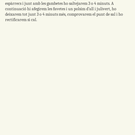
espàrrecs i junt amb les gambetes ho saltejarem 3 o 4 minuts. A
continuació hi afegirem les favetes i un polsim d’all i julivert, ho
deixarem tot junt 3 o 4 minuts més, comprovarem el punt de sal i ho
rectificarem si cal.