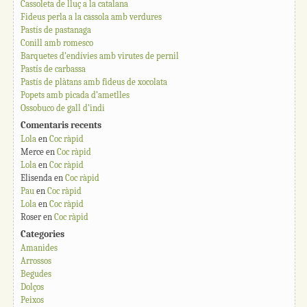
Cassoleta de lluç a la catalana
Fideus perla a la cassola amb verdures
Pastís de pastanaga
Conill amb romesco
Barquetes d’endívies amb virutes de pernil
Pastís de carbassa
Pastís de plàtans amb fideus de xocolata
Popets amb picada d’ametlles
Ossobuco de gall d’indi
Comentaris recents
Lola
en
Coc ràpid
Merce
en
Coc ràpid
Lola
en
Coc ràpid
Elisenda
en
Coc ràpid
Pau
en
Coc ràpid
Lola
en
Coc ràpid
Roser
en
Coc ràpid
Categories
Amanides
Arrossos
Begudes
Dolços
Peixos