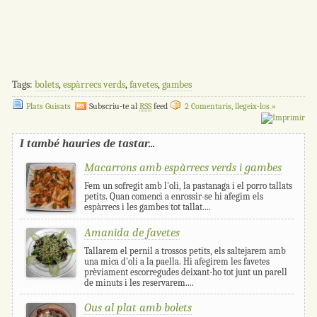
Tags:
bolets
,
espàrrecs verds
,
favetes
,
gambes
Plats Guisats
Subscriu-te al
RSS
feed
2 Comentaris, llegeix-los »
I també hauries de tastar...
Macarrons amb espàrrecs verds i gambes
Fem un sofregit amb l'oli, la pastanaga i el porro tallats
petits. Quan comenci a enrossir-se hi afegim els
espàrrecs i les gambes tot tallat....
Amanida de favetes
Tallarem el pernil a trossos petits, els saltejarem amb
una mica d'oli a la paella. Hi afegirem les favetes
prèviament escorregudes deixant-ho tot junt un parell
de minuts i les reservarem....
Ous al plat amb bolets