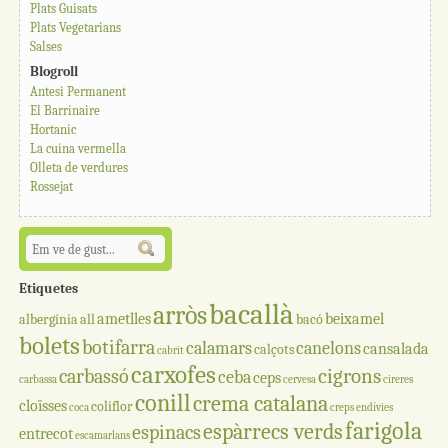
Plats Guisats
Plats Vegetarians
Salses
Blogroll
Antesi Permanent
El Barrinaire
Hortanic
La cuina vermella
Olleta de verdures
Rossejat
Etiquetes
bacallà
arròs
ametlles
beixamel
albergínia
all
bacó
bolets
botifarra
calamars
canelons
cansalada
calçots
cabrit
carxofes
cigrons
carbassó
ceba
ceps
carbassa
cervesa
cireres
conill
crema catalana
cloïsses
coliflor
coca
creps
endívies
farigola
espàrrecs verds
espinacs
entrecot
escamarlans