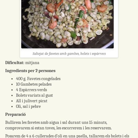
Saltejat de favetes amb gambes, bolets i espàrrecs
Dificultat:
mitjana
Ingredients per 2 persones
400 g. Favetes congelades
10 Gambetes pelades
4 Espàrrecs verds
Bolets variats al gust
All i julivert picat
Oli, sal i pebre
Preparació
Bullirem les favetes amb aigua i sal durant uns 15 minuts,
comprovarem si estan toves, les escorrerem i les reservarem.
Posarem de 4 a 6 cullerades d’oli en una paella, tallarem els bolets i els