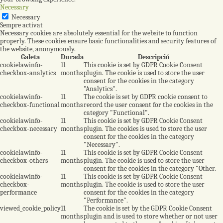
Necessary
Necessary
Sempre activat
Necessary cookies are absolutely essential for the website to function
properly. These cookies ensure basic functionalities and security features of
the website, anonymously.
Galeta
Durada
Descripció
cookielawinfo-
11
This cookie is set by GDPR Cookie Consent
checkbox-analytics
months
plugin. The cookie is used to store the user
consent for the cookies in the category
"Analytics".
cookielawinfo-
11
The cookie is set by GDPR cookie consent to
checkbox-functional
months
record the user consent for the cookies in the
category "Functional".
cookielawinfo-
11
This cookie is set by GDPR Cookie Consent
checkbox-necessary
months
plugin. The cookies is used to store the user
consent for the cookies in the category
"Necessary".
cookielawinfo-
11
This cookie is set by GDPR Cookie Consent
checkbox-others
months
plugin. The cookie is used to store the user
consent for the cookies in the category "Other.
cookielawinfo-
11
This cookie is set by GDPR Cookie Consent
checkbox-
months
plugin. The cookie is used to store the user
performance
consent for the cookies in the category
"Performance".
viewed_cookie_policy
11
The cookie is set by the GDPR Cookie Consent
months
plugin and is used to store whether or not user