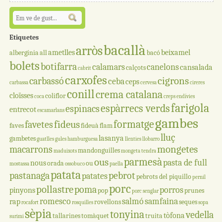
Etiquetes
bacallà
arròs
ametlles
beixamel
albergínia
all
bacó
bolets
botifarra
calamars
canelons
cansalada
calçots
cabrit
carxofes
cigrons
carbassó
ceba
ceps
carbassa
cervesa
cireres
conill
crema catalana
cloïsses
coliflor
coca
creps
endívies
farigola
espàrrecs verds
espinacs
entrecot
escamarlans
gambes
formatge
fideus
favetes
faves
fideuà
flam
lluç
lasanya
gambetes
guatlles
gules
hamburguesa
llenties
llobarro
mongetes
macarrons
mandonguilles
maduixots
mongeta tendra
parmesà
ous
pasta de full
nous
orada
ou
mostassa
ossobuco
paella
patata
pastanaga
pebrot
patates
pebrots del piquillo
pernil
porc
pollastre
poma
porros
pinyons
pop
prunes
porc senglar
romesco
salmó
samfaina
rap
rovellons
seques
rocafort
rosquilles
sopa
sèpia
tonyina
vedella
tòfona
tallarines
tomàquet
truita
surimi