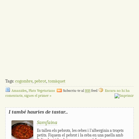
Tags:
cogombre
,
pebrot
,
tomàquet
,
Amanides
Plats Vegetarians
Subscriu-te al
RSS
feed
Encara no hi ha
comentaris, sigues el primer »
I també hauries de tastar...
Samfaina
Es tallen els pebrots, les cebes i l'albergínia a troçets
petits. Fiquem el pebrot i la ceba en una paella amb