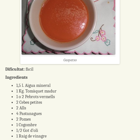
Gaspatxo
Dificultat:
fàcil
Ingredients
1,5 l. Aigua mineral
1 Kg. Tomàquet madur
1 o 2 Pebrots vermells
2 Cebes petites
2 Alls
4 Pastanagues
2 Pomes
1 Cogombre
1/2 Got d’oli
1 Raig de vinagre