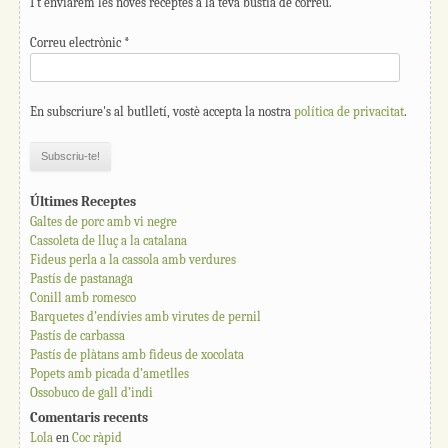
I t'enviarem les noves receptes a la teva bústia de correu.
Correu electrònic
*
En subscriure's al butlletí, vostè accepta la nostra
política de privacitat
.
Últimes Receptes
Galtes de porc amb vi negre
Cassoleta de lluç a la catalana
Fideus perla a la cassola amb verdures
Pastís de pastanaga
Conill amb romesco
Barquetes d’endívies amb virutes de pernil
Pastís de carbassa
Pastís de plàtans amb fideus de xocolata
Popets amb picada d’ametlles
Ossobuco de gall d’indi
Comentaris recents
Lola
en
Coc ràpid