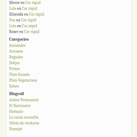
Merce
en
Coc ràpid
Lola
en
Coc ràpid
Elisenda
en
Coc ràpid
Pau
en
Coc ràpid
Lola
en
Coc ràpid
Roser
en
Coc ràpid
Categories
Amanides
Arrossos
Begudes
Dolços
Peixos
Plats Guisats
Plats Vegetarians
Salses
Blogroll
Antesi Permanent
El Barrinaire
Hortanic
La cuina vermella
Olleta de verdures
Rossejat