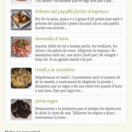
l'oli calent i ho deixem que es vagi fent poc a poc....
Pebrots del piquillo farcits d'espinacs
Per fer la salsa, poseu 4 o 5 grans d'all pelats junt amb 4
pebrots del piquillo i poseu-los amb oli en una paella
durant uns minuts....
Amanida d'estiu
Anirem tallat-ho tot a trossos petits, les verdures, les
olives i els palets de cranc. Afegirem la tonyina i ho
amanirem amb sal, una mica (molt poc) de vinagre i
força oli. Si us agrada també s'hi pot...
Conill a la caçadora
Salpebrarem el conill i l'enrossirem amb el mateix oli
de la cassola, a continuació hi afegirem la picada i
deixarem que es cogui a foc sua entre tres quarts d'hora
a una hora, fins que sigui tou....
Arròs negre
Demanarem a la peixatera que al netejar les sèpies ens
hi deixi la tinta de una. Tallarem les sèpies a daus i
reservarem la tinta....