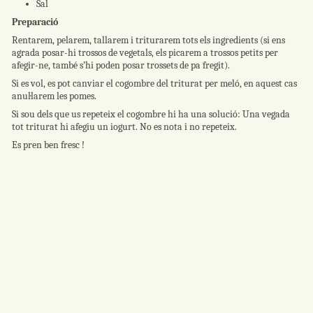
Sal
Preparació
Rentarem, pelarem, tallarem i triturarem tots els ingredients (si ens
agrada posar-hi trossos de vegetals, els picarem a trossos petits per
afegir-ne, també s’hi poden posar trossets de pa fregit).
Si es vol, es pot canviar el cogombre del triturat per meló, en aquest cas
anul·larem les pomes.
Si sou dels que us repeteix el cogombre hi ha una solució: Una vegada
tot triturat hi afegiu un iogurt. No es nota i no repeteix.
Es pren ben fresc !