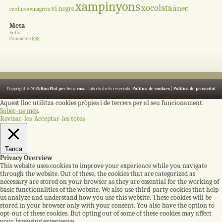
xampinyons
xocolata
ànec
vi negre
verdures
vinagreta
Meta
Entra
Comments
RSS
Copyright © 2026
Bon Plat per fer a casa
. Tots els drets reservats.
Política de cookies
|
Política de privacitat
Aquest lloc utilitza cookies pròpies i de tercers per al seu funcionament.
Saber-ne més
.
Revisar-les
Acceptar-les totes
Tanca
Privacy Overview
This website uses cookies to improve your experience while you navigate
through the website. Out of these, the cookies that are categorized as
necessary are stored on your browser as they are essential for the working of
basic functionalities of the website. We also use third-party cookies that help
us analyze and understand how you use this website. These cookies will be
stored in your browser only with your consent. You also have the option to
opt-out of these cookies. But opting out of some of these cookies may affect
your browsing experience.