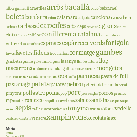
bacallà
arròs
ametlles
beixamel
albergínia
all
bacó
bolets
botifarra
calamars
canelons
cansalada
calçots
cabrit
carxofes
cigrons
carbassó
ceba
ceps
carbassa
cervesa
cireres
conill
crema catalana
cloïsses
coliflor
coca
creps
endívies
farigola
espàrrecs verds
espinacs
entrecot
escamarlans
gambes
formatge
fideus
favetes
faves
fideuà
flam
lluç
lasanya
gambetes
guatlles
gules
hamburguesa
llenties
llobarro
mongetes
macarrons
mandonguilles
maduixots
mongeta tendra
parmesà
ous
pasta de full
nous
orada
ou
mostassa
ossobuco
paella
patata
pastanaga
pebrot
patates
pebrots del piquillo
pernil
porc
pollastre
poma
porros
pinyons
pop
prunes
porc senglar
romesco
salmó
samfaina
rap
rovellons
seques
rocafort
rosquilles
sopa
sèpia
tonyina
vedella
tòfona
tallarines
tomàquet
truita
surimi
xampinyons
xocolata
ànec
vi negre
verdures
vinagreta
Meta
Entra
Comments
RSS