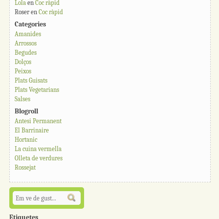
Lola
en
Coc ràpid
Roser
en
Coc ràpid
Categories
Amanides
Arrossos
Begudes
Dolços
Peixos
Plats Guisats
Plats Vegetarians
Salses
Blogroll
Antesi Permanent
El Barrinaire
Hortanic
La cuina vermella
Olleta de verdures
Rossejat
Etiquetes