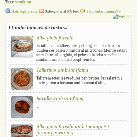
Tags:
samfaina
Plats Vegetarians
Subscriu-te al
RSS
feed
1 Comentari, anima't »
I també hauries de tastar...
Albergínia farcida
Es tallen dues albergínies pel mig de dalt a baix, es
buiden i es posen 3 minuts al microones. Mentre estant
amb l'altre albergínia, el pebrot i la ceba se'n fa una
samfaina amb la qual omplirem les...
Tallarines amb samfaina
Tallarem totes les verdures ben petites, les salarem i
les fregirem a foc suau amb bastant d'oli....
Bacallà amb samfaina
...
Albergínia farcida amb tomàquet i
formatges variats