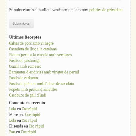
En subscriure's al butlletí, vostè accepta la nostra
política de privacitat
.
Últimes Receptes
Galtes de porc amb vi negre
Cassoleta de lluç a la catalana
Fideus perla a la cassola amb verdures
Pastís de pastanaga
Conill amb romesco
Barquetes d’endívies amb virutes de pernil
Pastís de carbassa
Pastís de plàtans amb fideus de xocolata
Popets amb picada d’ametlles
Ossobuco de gall d’indi
Comentaris recents
Lola
en
Coc ràpid
Merce
en
Coc ràpid
Lola
en
Coc ràpid
Elisenda
en
Coc ràpid
Pau
en
Coc ràpid