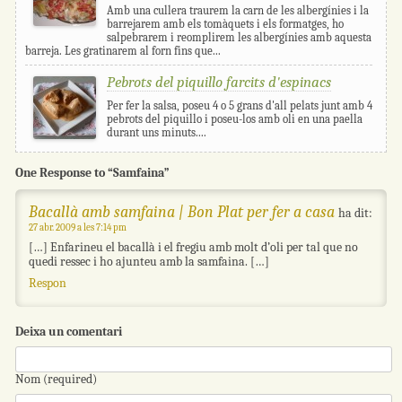
Amb una cullera traurem la carn de les albergínies i la
barrejarem amb els tomàquets i els formatges, ho
salpebrarem i reomplirem les albergínies amb aquesta
barreja. Les gratinarem al forn fins que...
Pebrots del piquillo farcits d'espinacs
Per fer la salsa, poseu 4 o 5 grans d'all pelats junt amb 4
pebrots del piquillo i poseu-los amb oli en una paella
durant uns minuts....
One Response to “Samfaina”
Bacallà amb samfaina | Bon Plat per fer a casa
ha dit:
27 abr. 2009 a les 7:14 pm
[…] Enfarineu el bacallà i el fregiu amb molt d’oli per tal que no
quedi ressec i ho ajunteu amb la samfaina. […]
Respon
Deixa un comentari
Nom (required)