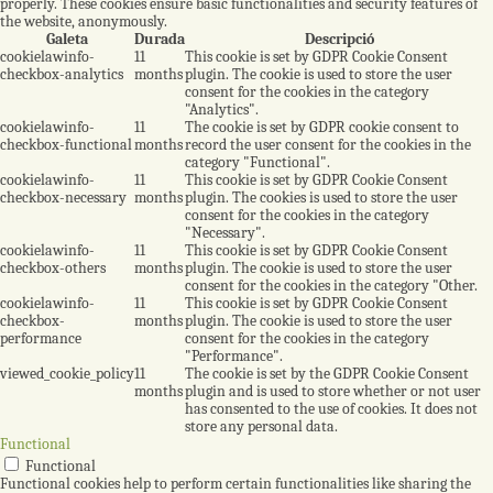
properly. These cookies ensure basic functionalities and security features of
the website, anonymously.
Galeta
Durada
Descripció
cookielawinfo-
11
This cookie is set by GDPR Cookie Consent
checkbox-analytics
months
plugin. The cookie is used to store the user
consent for the cookies in the category
"Analytics".
cookielawinfo-
11
The cookie is set by GDPR cookie consent to
checkbox-functional
months
record the user consent for the cookies in the
category "Functional".
cookielawinfo-
11
This cookie is set by GDPR Cookie Consent
checkbox-necessary
months
plugin. The cookies is used to store the user
consent for the cookies in the category
"Necessary".
cookielawinfo-
11
This cookie is set by GDPR Cookie Consent
checkbox-others
months
plugin. The cookie is used to store the user
consent for the cookies in the category "Other.
cookielawinfo-
11
This cookie is set by GDPR Cookie Consent
checkbox-
months
plugin. The cookie is used to store the user
performance
consent for the cookies in the category
"Performance".
viewed_cookie_policy
11
The cookie is set by the GDPR Cookie Consent
months
plugin and is used to store whether or not user
has consented to the use of cookies. It does not
store any personal data.
Functional
Functional
Functional cookies help to perform certain functionalities like sharing the