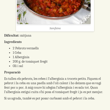
Samfaina
Dificultat:
mitjana
Ingredients
2 Pebrots vermells
1 Ceba
1 Albergínia
200 g. de tomàquet fregit
Oli i sal
Preparació
Es tallen els pebrots, les cebes i l’albergínia a trocets petits. Fiquem el
pebrot i la ceba en una paella amb l’oli calent i ho deixem que es vagi
fent poc a poc. A mig coure hi afegim l’albergínia i es sala tot. Quan
l’albergínia estigui cuita s’hi posa el tomàquet fregit i ja es pot menjar.
Si us agrada, també es pot posar carbassó amb el pebrot i la ceba.