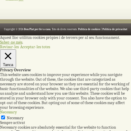
Copyright © 2026
Bon Plat per fer a casa
. Tots els drets reservats.
Política de cookies
|
Política de privacitat
Aquest lloc utilitza cookies pròpies i de tercers per al seu funcionament.
Saber-ne més
.
Revisar-les
Acceptar-les totes
Tanca
Privacy Overview
This website uses cookies to improve your experience while you navigate
through the website. Out of these, the cookies that are categorized as
necessary are stored on your browser as they are essential for the working of
basic functionalities of the website. We also use third-party cookies that help
us analyze and understand how you use this website. These cookies will be
stored in your browser only with your consent. You also have the option to
opt-out of these cookies. But opting out of some of these cookies may affect
your browsing experience.
Necessary
Necessary
Sempre activat
Necessary cookies are absolutely essential for the website to function