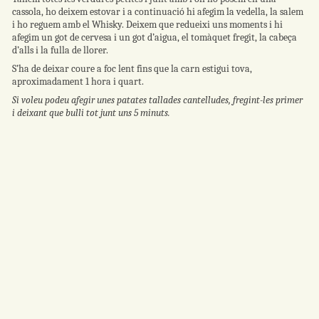
cassola, ho deixem estovar i a continuació hi afegim la vedella, la salem
i ho reguem amb el Whisky. Deixem que redueixi uns moments i hi
afegim un got de cervesa i un got d’aigua, el tomàquet fregit, la cabeça
d’alls i la fulla de llorer.
S’ha de deixar coure a foc lent fins que la carn estigui tova,
aproximadament 1 hora i quart.
Si voleu podeu afegir unes patates tallades cantelludes, fregint-les primer
i deixant que bulli tot junt uns 5 minuts.