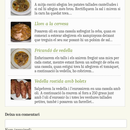
A mitja cocció afegim les patates tallades cantelludes i
si cal hi afegim més brou. Rectifiquem la sal i mirem si
la carn ha quedat tova....
Llom a la cervesa
Posarem oli en una cassola sofregint la ceba, quan es
comenci a estovar afegirem els xampinyons deixant
que treguin el seu suc posant-hi un polsim de sal...
Fricandó de vedella
Enfarinarem els talls i els anirem fregint una mica per
cada costat, mentre estant farem un sofregit de ceba en
una cassola, quan estigui tova hi afegirem el tomàquet,
a continuació la vedella, ho cobrirem...
Vedella rostida amb bolets
Salpebrem la vedella i l'enrossirem en una cassola amb
oli. A continuació la courem al forn a 250 graus junt
amb l'oli d'enrossir-la i totes les verdures tallades
petites, també i posarem un farcellet...
Deixa un comentari
Nom (required)