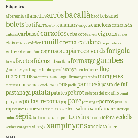
Etiquetes
bacallà
arròs
ametlles
beixamel
albergínia
all
bacó
bolets
botifarra
calamars
canelons
cansalada
calçots
cabrit
carxofes
cigrons
carbassó
ceba
ceps
carbassa
cervesa
cireres
conill
crema catalana
cloïsses
coliflor
coca
creps
endívies
farigola
espàrrecs verds
espinacs
entrecot
escamarlans
gambes
formatge
fideus
favetes
faves
fideuà
flam
lluç
lasanya
gambetes
guatlles
gules
hamburguesa
llenties
llobarro
mongetes
macarrons
mandonguilles
maduixots
mongeta tendra
parmesà
ous
pasta de full
nous
orada
ou
mostassa
ossobuco
paella
patata
pastanaga
pebrot
patates
pebrots del piquillo
pernil
porc
pollastre
poma
porros
pinyons
pop
prunes
porc senglar
romesco
salmó
samfaina
rap
rovellons
seques
rocafort
rosquilles
sopa
sèpia
tonyina
vedella
tòfona
tallarines
tomàquet
truita
surimi
xampinyons
xocolata
ànec
vi negre
verdures
vinagreta
Meta