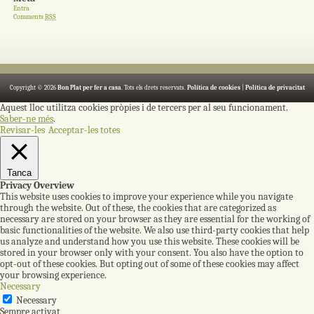
Entra
Comments
RSS
Copyright © 2026
Bon Plat per fer a casa
. Tots els drets reservats.
Política de cookies
|
Política de privacitat
Aquest lloc utilitza cookies pròpies i de tercers per al seu funcionament.
Saber-ne més
.
Revisar-les
Acceptar-les totes
Tanca
Privacy Overview
This website uses cookies to improve your experience while you navigate
through the website. Out of these, the cookies that are categorized as
necessary are stored on your browser as they are essential for the working of
basic functionalities of the website. We also use third-party cookies that help
us analyze and understand how you use this website. These cookies will be
stored in your browser only with your consent. You also have the option to
opt-out of these cookies. But opting out of some of these cookies may affect
your browsing experience.
Necessary
Necessary
Sempre activat