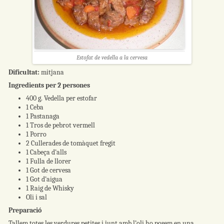
Estofat de vedella a la cervesa
Dificultat:
mitjana
Ingredients per 2 persones
400 g. Vedella per estofar
1 Ceba
1 Pastanaga
1 Tros de pebrot vermell
1 Porro
2 Cullerades de tomàquet fregit
1 Cabeça d’alls
1 Fulla de llorer
1 Got de cervesa
1 Got d’aigua
1 Raig de Whisky
Oli i sal
Preparació
Tallem totes les verdures petites i junt amb l’oli ho posem en una