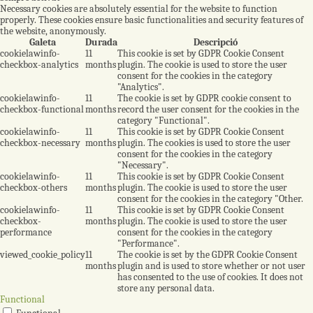
Necessary cookies are absolutely essential for the website to function
properly. These cookies ensure basic functionalities and security features of
the website, anonymously.
Galeta
Durada
Descripció
cookielawinfo-
11
This cookie is set by GDPR Cookie Consent
checkbox-analytics
months
plugin. The cookie is used to store the user
consent for the cookies in the category
"Analytics".
cookielawinfo-
11
The cookie is set by GDPR cookie consent to
checkbox-functional
months
record the user consent for the cookies in the
category "Functional".
cookielawinfo-
11
This cookie is set by GDPR Cookie Consent
checkbox-necessary
months
plugin. The cookies is used to store the user
consent for the cookies in the category
"Necessary".
cookielawinfo-
11
This cookie is set by GDPR Cookie Consent
checkbox-others
months
plugin. The cookie is used to store the user
consent for the cookies in the category "Other.
cookielawinfo-
11
This cookie is set by GDPR Cookie Consent
checkbox-
months
plugin. The cookie is used to store the user
performance
consent for the cookies in the category
"Performance".
viewed_cookie_policy
11
The cookie is set by the GDPR Cookie Consent
months
plugin and is used to store whether or not user
has consented to the use of cookies. It does not
store any personal data.
Functional