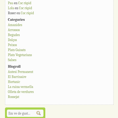
Pau
en
Coc ràpid
Lola
en
Coc ràpid
Roser
en
Coc ràpid
Categories
Amanides
Arrossos
Begudes
Dolços
Peixos
Plats Guisats
Plats Vegetarians
Salses
Blogroll
Antesi Permanent
El Barrinaire
Hortanic
La cuina vermella
Olleta de verdures
Rossejat