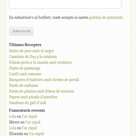
En subscriure's al butlletí, vostè accepta la nostra
política de privacitat
.
Últimes Receptes
Galtes de porc amb vi negre
Cassoleta de lluç a la catalana
Fideus perla a la cassola amb verdures
Pastís de pastanaga
Conill amb romesco
Barquetes d’endívies amb virutes de pernil
Pastís de carbassa
Pastís de plàtans amb fideus de xocolata
Popets amb picada d’ametlles
Ossobuco de gall d’indi
Comentaris recents
Lola
en
Coc ràpid
Merce
en
Coc ràpid
Lola
en
Coc ràpid
Elisenda
en
Coc ràpid