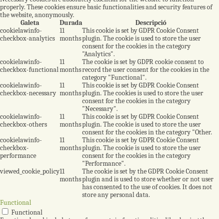
properly. These cookies ensure basic functionalities and security features of
the website, anonymously.
Galeta
Durada
Descripció
cookielawinfo-
11
This cookie is set by GDPR Cookie Consent
checkbox-analytics
months
plugin. The cookie is used to store the user
consent for the cookies in the category
"Analytics".
cookielawinfo-
11
The cookie is set by GDPR cookie consent to
checkbox-functional
months
record the user consent for the cookies in the
category "Functional".
cookielawinfo-
11
This cookie is set by GDPR Cookie Consent
checkbox-necessary
months
plugin. The cookies is used to store the user
consent for the cookies in the category
"Necessary".
cookielawinfo-
11
This cookie is set by GDPR Cookie Consent
checkbox-others
months
plugin. The cookie is used to store the user
consent for the cookies in the category "Other.
cookielawinfo-
11
This cookie is set by GDPR Cookie Consent
checkbox-
months
plugin. The cookie is used to store the user
performance
consent for the cookies in the category
"Performance".
viewed_cookie_policy
11
The cookie is set by the GDPR Cookie Consent
months
plugin and is used to store whether or not user
has consented to the use of cookies. It does not
store any personal data.
Functional
Functional