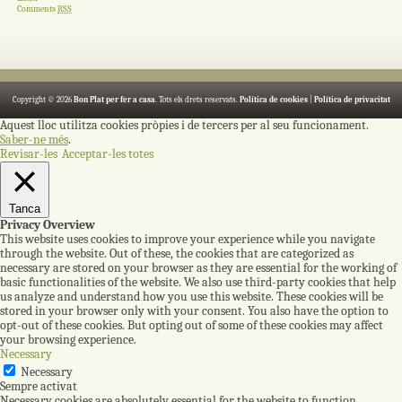
Comments
RSS
Copyright © 2026
Bon Plat per fer a casa
. Tots els drets reservats.
Política de cookies
|
Política de privacitat
Aquest lloc utilitza cookies pròpies i de tercers per al seu funcionament.
Saber-ne més
.
Revisar-les
Acceptar-les totes
Tanca
Privacy Overview
This website uses cookies to improve your experience while you navigate
through the website. Out of these, the cookies that are categorized as
necessary are stored on your browser as they are essential for the working of
basic functionalities of the website. We also use third-party cookies that help
us analyze and understand how you use this website. These cookies will be
stored in your browser only with your consent. You also have the option to
opt-out of these cookies. But opting out of some of these cookies may affect
your browsing experience.
Necessary
Necessary
Sempre activat
Necessary cookies are absolutely essential for the website to function