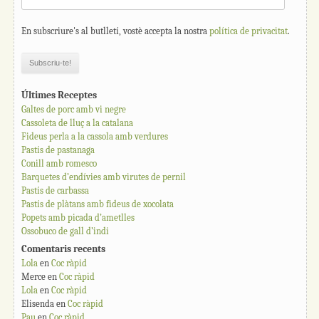
En subscriure's al butlletí, vostè accepta la nostra
política de privacitat
.
Últimes Receptes
Galtes de porc amb vi negre
Cassoleta de lluç a la catalana
Fideus perla a la cassola amb verdures
Pastís de pastanaga
Conill amb romesco
Barquetes d’endívies amb virutes de pernil
Pastís de carbassa
Pastís de plàtans amb fideus de xocolata
Popets amb picada d’ametlles
Ossobuco de gall d’indi
Comentaris recents
Lola
en
Coc ràpid
Merce
en
Coc ràpid
Lola
en
Coc ràpid
Elisenda
en
Coc ràpid
Pau
en
Coc ràpid