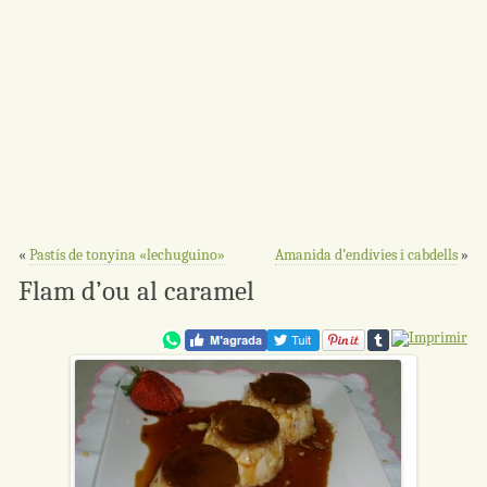
«
Pastís de tonyina «lechuguino»
Amanida d’endívies i cabdells
»
Flam d’ou al caramel