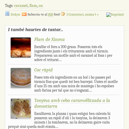
Tags:
caramel
,
flam
,
ou
Dolços
Subscriu-te al
RSS
feed
1 Comentari, anima't »
I també hauries de tastar...
Flam de Xixona
Escalfar el forn a 200 graus. Posarem tots els
ingredients junts i els triturarem amb el túrmix.
Prepararem un motlle amb el caramel al fons i per
sobre el triturat....
Coc ràpid
Poses tots els ingredients en un bol i ho passes pel
túrmix fins que quedi tot ben barrejat. Untes el motlle
d'uns 25 cm amb una mica de mantega i ho espolses
amb farina per tal que no s'enganxi....
Tonyina amb ceba caramel·litzada a la
donostiarra
Escalfarem la planxa i quan estigui ben calenta hi
posarem un rajolí d'oli i la tonyina, la deixarem 3
minuts i la tombarem, no la deixarem gaire cuita
perquè sinó queda molt eixuta....