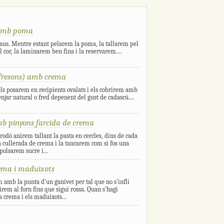
 amb poma
raus. Mentre estant pelarem la poma, la tallarem pel
l cor, la laminarem ben fina i la reservarem....
fresons) amb crema
ls posarem en recipients ovalats i els cobrirem amb
jar natural o fred depenent del gust de cadascú....
amb pinyons farcida de crema
odó anirem tallant la pasta en cercles, dins de cada
 cullerada de crema i la tancarem com si fos una
polsarem sucre i...
rema i maduixots
em amb la punta d'un ganivet per tal que no s'infli
irem al forn fins que sigui rossa. Quan s'hagi
 crema i els maduixots...