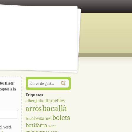
butlletí!
ceptes a la
Etiquetes
ametlles
albergínia
all
bacallà
arròs
bolets
beixamel
bacó
botifarra
cabrit
í, vostè
calamars