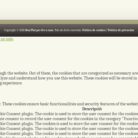
Copyright © 2026
Bon Plat per fer a casa
. Tots els drets reservats.
Política de cookies
|
Política de privacitat
-ne més
.
h the website. Out of these, the cookies that are categorized as necessary are
nalyze and understand how you use this website. These cookies will be stored i
g experience.
y. These cookies ensure basic functionalities and security features of the webs
Descripció
kie Consent plugin. The cookie is used to store the user consent for the cookies
ie consent to record the user consent for the cookies in the category "Functio
kie Consent plugin. The cookies is used to store the user consent for the cooki
kie Consent plugin. The cookie is used to store the user consent for the cookies
kie Consent plugin. The cookie is used to store the user consent for the cookie