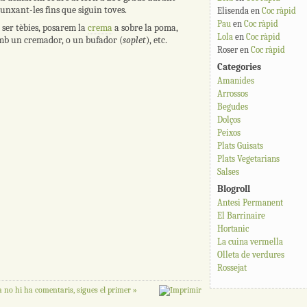
unxant-les fins que siguin toves.
Elisenda
en
Coc ràpid
Pau
en
Coc ràpid
 ser tèbies, posarem la
crema
a sobre la poma,
Lola
en
Coc ràpid
mb un cremador, o un bufador (
soplet
), etc.
Roser
en
Coc ràpid
Categories
Amanides
Arrossos
Begudes
Dolços
Peixos
Plats Guisats
Plats Vegetarians
Salses
Blogroll
Antesi Permanent
El Barrinaire
Hortanic
La cuina vermella
Olleta de verdures
Rossejat
 no hi ha comentaris, sigues el primer »