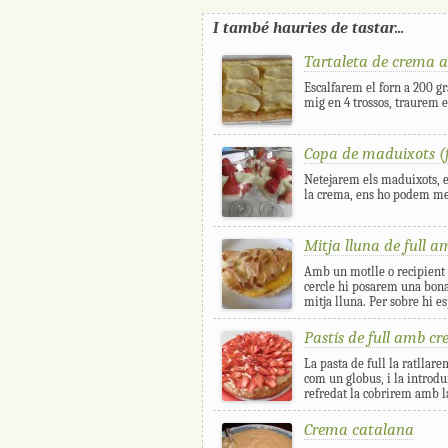
I també hauries de tastar...
Tartaleta de crema
Escalfarem el forn a 200 g
mig en 4 trossos, traurem e
Copa de maduixots (
Netejarem els maduixots, e
la crema, ens ho podem men
Mitja lluna de full 
Amb un motlle o recipient r
cercle hi posarem una bona
mitja lluna. Per sobre hi es
Pastís de full amb c
La pasta de full la ratllar
com un globus, i la introdu
refredat la cobrirem amb la
Crema catalana