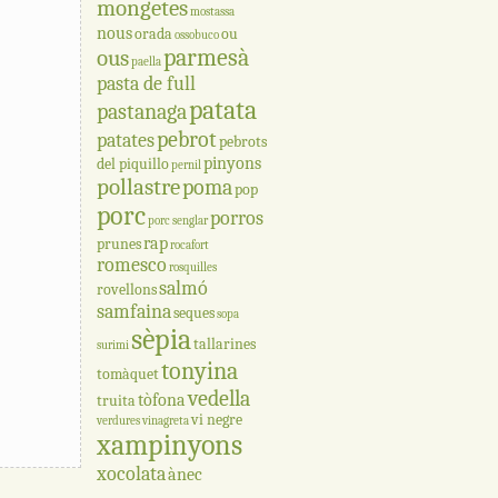
mongetes
mostassa
nous
orada
ou
ossobuco
parmesà
ous
paella
pasta de full
patata
pastanaga
pebrot
patates
pebrots
pinyons
del piquillo
pernil
pollastre
poma
pop
porc
porros
porc senglar
rap
prunes
rocafort
romesco
rosquilles
salmó
rovellons
samfaina
seques
sopa
sèpia
tallarines
surimi
tonyina
tomàquet
vedella
tòfona
truita
vi negre
verdures
vinagreta
xampinyons
xocolata
ànec