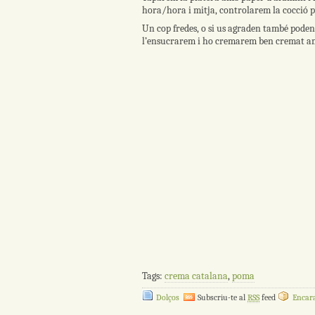
hora/hora i mitja, controlarem la cocció p
Un cop fredes, o si us agraden també poden
l’ensucrarem i ho cremarem ben cremat a
Tags:
crema catalana
,
poma
Dolços
Subscriu-te al
RSS
feed
Encara