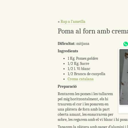
«
Rap a l’ametlla
Poma al forn amb crem
Dificultat:
mitjana
Ingredients
1 Kg. Pomes
golden
1/2 Kg. Sucre
1/2 l. Vi blanc
1/2 Branca de canyella
Crema catalana
Preparació
Rentarem les pomes i les tallarem
pel mig horitzontalment, els hi
traurem el cor i les posarem en
una plàtera de forn amb la part
oberta amunt, les ensucrarem per
sobre, les regarem amb el vi blanc i hi pos
Taparem la plàtera amb paper d’alumini i 