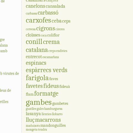
calçots
a de
canelons
cansalada
carbassó
carbassa
carxofes
ceba
ceps
cigrons
cervesa
cireres
cloïsses
coliflor
coca
gre
conill
crema
talana
catalana
a amb
creps
endívies
entrecot
escamarlans
espinacs
espàrrecs verds
b virutes de
farigola
faves
fideus
favetes
fideuà
deus de
formatge
flam
gambes
tlles
gambetes
guatlles
gules
hamburguesa
lasanya
llenties
llobarro
lluç
macarrons
mandonguilles
maduixots
mongeta tendra