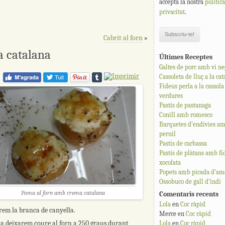
accepta la nostra
polític
privacitat
.
Cabrit al forn
»
a catalana
Últimes Receptes
Galtes de porc amb vi ne
Cassoleta de lluç a la ca
Fideus perla a la cassol
verdures
Pastís de pastanaga
Conill amb romesco
Barquetes d’endívies am
pernil
Pastís de carbassa
Pastís de plàtans amb fi
xocolata
Popets amb picada d’ame
Ossobuco de gall d’indi
Poma al forn amb crema catalana
Comentaris recents
Lola
en
Coc ràpid
arem la branca de canyella.
Merce
en
Coc ràpid
la deixarem coure al forn a 250 graus durant
Lola
en
Coc ràpid