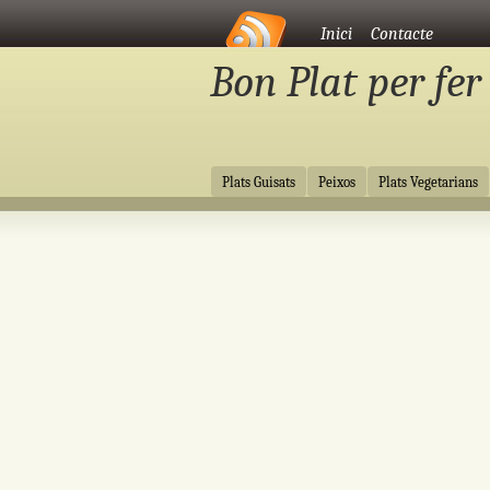
Vés al contingut
Inici
Contacte
Bon Plat per fer
Vés al contingut
Plats Guisats
Peixos
Plats Vegetarians