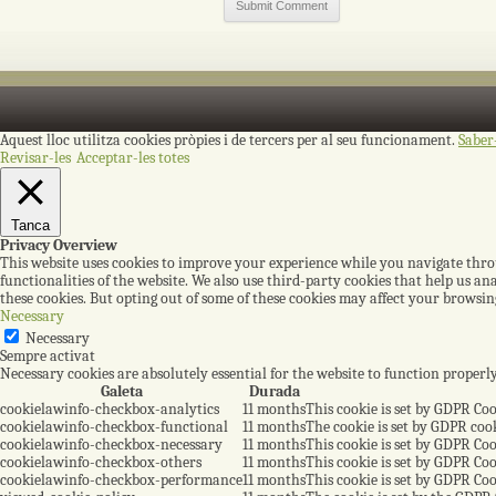
Aquest lloc utilitza cookies pròpies i de tercers per al seu funcionament.
Saber
Revisar-les
Acceptar-les totes
Tanca
Privacy Overview
This website uses cookies to improve your experience while you navigate throug
functionalities of the website. We also use third-party cookies that help us a
these cookies. But opting out of some of these cookies may affect your browsin
Necessary
Necessary
Sempre activat
Necessary cookies are absolutely essential for the website to function properl
Galeta
Durada
cookielawinfo-checkbox-analytics
11 months
This cookie is set by GDPR Coo
cookielawinfo-checkbox-functional
11 months
The cookie is set by GDPR cook
cookielawinfo-checkbox-necessary
11 months
This cookie is set by GDPR Coo
cookielawinfo-checkbox-others
11 months
This cookie is set by GDPR Coo
cookielawinfo-checkbox-performance
11 months
This cookie is set by GDPR Coo