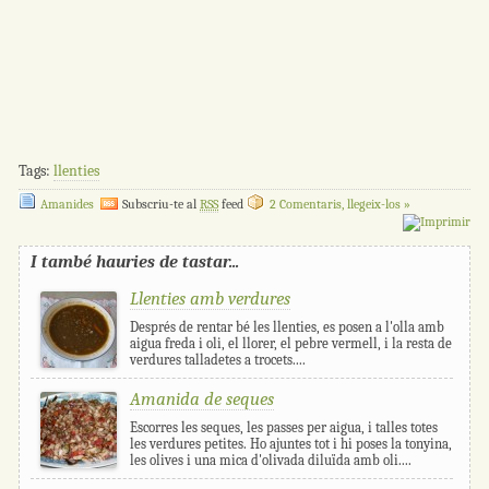
Tags:
llenties
Amanides
Subscriu-te al
RSS
feed
2 Comentaris, llegeix-los »
I també hauries de tastar...
Llenties amb verdures
Després de rentar bé les llenties, es posen a l'olla amb
aigua freda i oli, el llorer, el pebre vermell, i la resta de
verdures talladetes a trocets....
Amanida de seques
Escorres les seques, les passes per aigua, i talles totes
les verdures petites. Ho ajuntes tot i hi poses la tonyina,
les olives i una mica d'olivada diluïda amb oli....