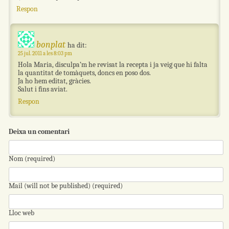
Respon
bonplat
ha dit:
25 jul. 2011 a les 8:03 pm
Hola Maria, disculpa’m he revisat la recepta i ja veig que hi falta
la quantitat de tomàquets, doncs en poso dos.
Ja ho hem editat, gràcies.
Salut i fins aviat.
Respon
Deixa un comentari
Nom (required)
Mail (will not be published) (required)
Lloc web