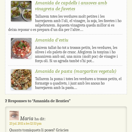
Amanida de capdells i anxoves amb
vinagreta de favetes
Tallarem totes les verdures molt petites i les
barrejarem amb l'oli, el vinagre, la soja, les favetes i ho
salpebrarem. Aquesta vinagreta queda millor si es
deixa reposar o es prepara d'un dia per l'altre....
Amanida d'estiu
Anirem tallat-ho tot a trossos petits, les verdures, les
olives i els palets de cranc. Afegirem la tonyina i ho
amanirem amb sal, una mica (molt poc) de vinagre i
força oli. Si us agrada també s'hi pot...
Amanida de pasta (margarites vegetals)
Tallarem la poma i totes les verdures a trossos petits, el
formatge a quadrets, i junt amb les anous ho
barrejarem amb la pasta....
2 Responses to “Amanida de llenties”
Maria
ha dit:
23 jul. 2011 a les 12:53 pm
Quants tomàquets li poses? Gràcies