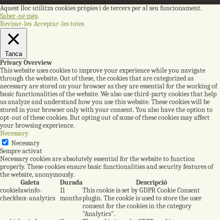
Aquest lloc utilitza cookies pròpies i de tercers per al seu funcionament.
Saber-ne més
.
Revisar-les
Acceptar-les totes
Tanca
Privacy Overview
This website uses cookies to improve your experience while you navigate
through the website. Out of these, the cookies that are categorized as
necessary are stored on your browser as they are essential for the working of
basic functionalities of the website. We also use third-party cookies that help
us analyze and understand how you use this website. These cookies will be
stored in your browser only with your consent. You also have the option to
opt-out of these cookies. But opting out of some of these cookies may affect
your browsing experience.
Necessary
Necessary
Sempre activat
Necessary cookies are absolutely essential for the website to function
properly. These cookies ensure basic functionalities and security features of
the website, anonymously.
Galeta
Durada
Descripció
cookielawinfo-
11
This cookie is set by GDPR Cookie Consent
checkbox-analytics
months
plugin. The cookie is used to store the user
consent for the cookies in the category
"Analytics".