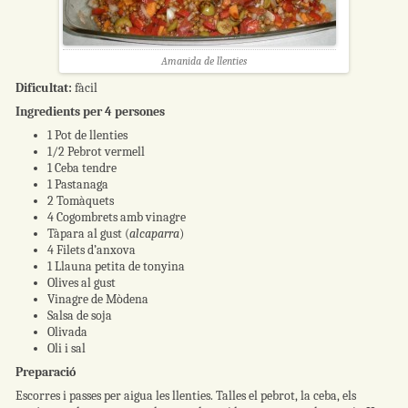
Amanida de llenties
Dificultat:
fàcil
Ingredients per 4 persones
1 Pot de llenties
1/2 Pebrot vermell
1 Ceba tendre
1 Pastanaga
2 Tomàquets
4 Cogombrets amb vinagre
Tàpara al gust (
alcaparra
)
4 Filets d’anxova
1 Llauna petita de tonyina
Olives al gust
Vinagre de Mòdena
Salsa de soja
Olivada
Oli i sal
Preparació
Escorres i passes per aigua les llenties. Talles el pebrot, la ceba, els