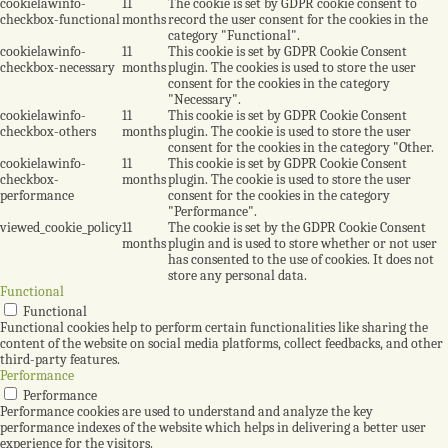
cookielawinfo-
11
The cookie is set by GDPR cookie consent to
checkbox-functional
months
record the user consent for the cookies in the
category "Functional".
cookielawinfo-
11
This cookie is set by GDPR Cookie Consent
checkbox-necessary
months
plugin. The cookies is used to store the user
consent for the cookies in the category
"Necessary".
cookielawinfo-
11
This cookie is set by GDPR Cookie Consent
checkbox-others
months
plugin. The cookie is used to store the user
consent for the cookies in the category "Other.
cookielawinfo-
11
This cookie is set by GDPR Cookie Consent
checkbox-
months
plugin. The cookie is used to store the user
performance
consent for the cookies in the category
"Performance".
viewed_cookie_policy
11
The cookie is set by the GDPR Cookie Consent
months
plugin and is used to store whether or not user
has consented to the use of cookies. It does not
store any personal data.
Functional
Functional
Functional cookies help to perform certain functionalities like sharing the
content of the website on social media platforms, collect feedbacks, and other
third-party features.
Performance
Performance
Performance cookies are used to understand and analyze the key
performance indexes of the website which helps in delivering a better user
experience for the visitors.