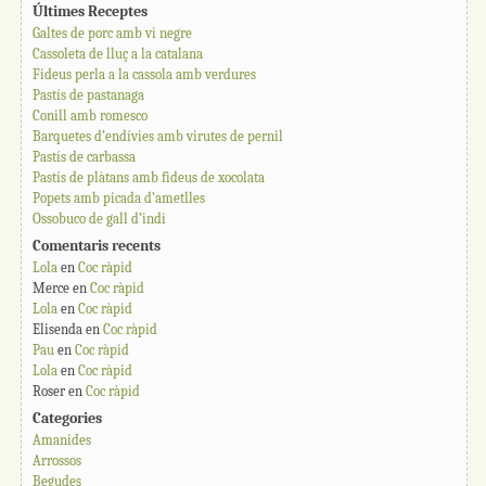
Últimes Receptes
Galtes de porc amb vi negre
Cassoleta de lluç a la catalana
Fideus perla a la cassola amb verdures
Pastís de pastanaga
Conill amb romesco
Barquetes d’endívies amb virutes de pernil
Pastís de carbassa
Pastís de plàtans amb fideus de xocolata
Popets amb picada d’ametlles
Ossobuco de gall d’indi
Comentaris recents
Lola
en
Coc ràpid
Merce
en
Coc ràpid
Lola
en
Coc ràpid
Elisenda
en
Coc ràpid
Pau
en
Coc ràpid
Lola
en
Coc ràpid
Roser
en
Coc ràpid
Categories
Amanides
Arrossos
Begudes