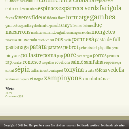
crema catalana
cloïsses
coliflor
coca
creps
endívies
farigola
espàrrecs verds
espinacs
entrecot
escamarlans
gambes
formatge
fideus
favetes
faves
fideuà
flam
lluç
lasanya
gambetes
guatlles
gules
hamburguesa
llenties
llobarro
mongetes
macarrons
mandonguilles
maduixots
mongeta tendra
parmesà
ous
pasta de full
nous
orada
ou
mostassa
ossobuco
paella
patata
pastanaga
pebrot
patates
pebrots del piquillo
pernil
porc
pollastre
poma
porros
pinyons
pop
prunes
porc senglar
romesco
salmó
samfaina
rap
rovellons
seques
rocafort
rosquilles
sopa
sèpia
tonyina
vedella
tòfona
tallarines
tomàquet
truita
surimi
xampinyons
xocolata
ànec
vi negre
verdures
vinagreta
Meta
Entra
Comments
RSS
Copyright © 2026
Bon Plat per fer a casa
. Tots els drets reservats.
Política de cookies
|
Política de privacitat