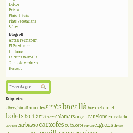
Dolços
Peixos
Plats Guisats
Plats Vegetarians
Salses
Blogroll
Antesi Permanent
El Barrinaire
Hortanic
La cuina vermella
Olleta de verdures
Rossejat
Etiquetes
bacallà
arròs
ametlles
beixamel
albergínia
all
bacó
bolets
botifarra
calamars
canelons
cansalada
calçots
cabrit
carxofes
cigrons
carbassó
ceba
ceps
carbassa
cervesa
cireres
conill