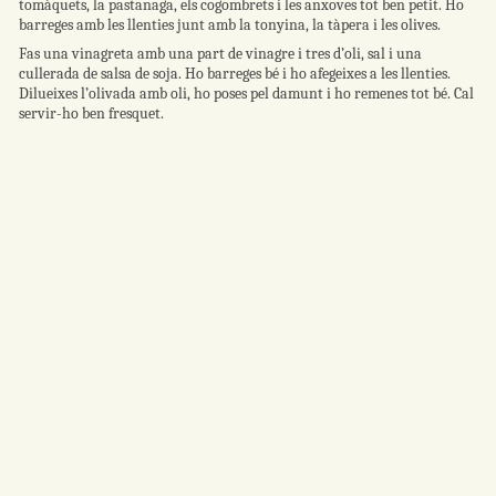
tomàquets, la pastanaga, els cogombrets i les anxoves tot ben petit. Ho
barreges amb les llenties junt amb la tonyina, la tàpera i les olives.
Fas una vinagreta amb una part de vinagre i tres d’oli, sal i una
cullerada de salsa de soja. Ho barreges bé i ho afegeixes a les llenties.
Dilueixes l’olivada amb oli, ho poses pel damunt i ho remenes tot bé. Cal
servir-ho ben fresquet.