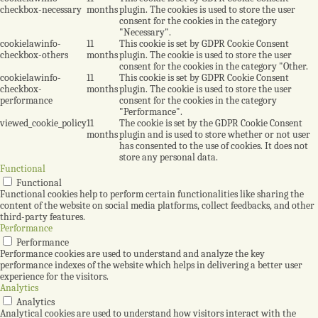
checkbox-necessary
months
plugin. The cookies is used to store the user
consent for the cookies in the category
"Necessary".
cookielawinfo-
11
This cookie is set by GDPR Cookie Consent
checkbox-others
months
plugin. The cookie is used to store the user
consent for the cookies in the category "Other.
cookielawinfo-
11
This cookie is set by GDPR Cookie Consent
checkbox-
months
plugin. The cookie is used to store the user
performance
consent for the cookies in the category
"Performance".
viewed_cookie_policy
11
The cookie is set by the GDPR Cookie Consent
months
plugin and is used to store whether or not user
has consented to the use of cookies. It does not
store any personal data.
Functional
Functional
Functional cookies help to perform certain functionalities like sharing the
content of the website on social media platforms, collect feedbacks, and other
third-party features.
Performance
Performance
Performance cookies are used to understand and analyze the key
performance indexes of the website which helps in delivering a better user
experience for the visitors.
Analytics
Analytics
Analytical cookies are used to understand how visitors interact with the