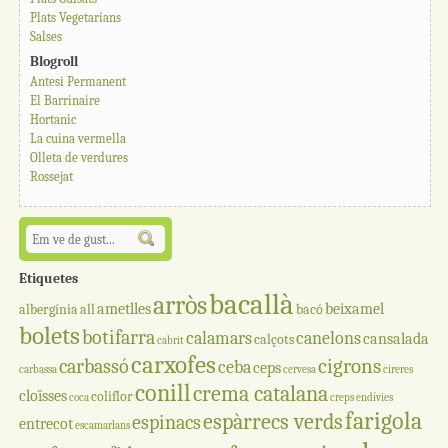
Plats Vegetarians
Salses
Blogroll
Antesi Permanent
El Barrinaire
Hortanic
La cuina vermella
Olleta de verdures
Rossejat
Etiquetes
bacallà
arròs
ametlles
beixamel
albergínia
all
bacó
bolets
botifarra
calamars
canelons
cansalada
calçots
cabrit
carxofes
cigrons
carbassó
ceba
ceps
carbassa
cervesa
cireres
conill
crema catalana
cloïsses
coliflor
coca
creps
endívies
farigola
espàrrecs verds
espinacs
entrecot
escamarlans