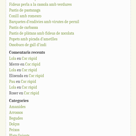
Fideus perla a la cassola amb verdures
Pastís de pastanaga
Conill amb romesco
Barquetes d’endívies amb virutes de pernil
Pastís de carbassa
Pastís de plàtans amb fideus de xocolata
Popets amb picada d’ametlles
Ossobuco de gall d’indi
Comentaris recents
Lola
en
Coc ràpid
Merce
en
Coc ràpid
Lola
en
Coc ràpid
Elisenda
en
Coc ràpid
Pau
en
Coc ràpid
Lola
en
Coc ràpid
Roser
en
Coc ràpid
Categories
Amanides
Arrossos
Begudes
Dolços
Peixos
Plats Guisats