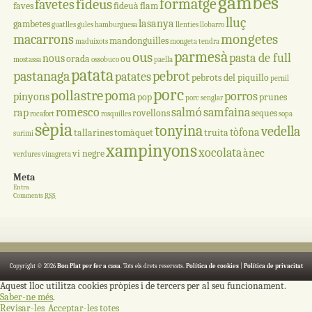
gambes
formatge
fideus
favetes
faves
fideuà
flam
lluç
lasanya
gambetes
guatlles
gules
hamburguesa
llenties
llobarro
mongetes
macarrons
mandonguilles
maduixots
mongeta tendra
parmesà
ous
pasta de full
nous
orada
ou
mostassa
ossobuco
paella
patata
pastanaga
pebrot
patates
pebrots del piquillo
pernil
porc
pollastre
poma
porros
pinyons
pop
prunes
porc senglar
romesco
salmó
samfaina
rap
rovellons
seques
rocafort
rosquilles
sopa
sèpia
tonyina
vedella
tòfona
tallarines
tomàquet
truita
surimi
xampinyons
xocolata
ànec
vi negre
verdures
vinagreta
Meta
Entra
Comments
RSS
Copyright © 2026
Bon Plat per fer a casa
. Tots els drets reservats.
Política de cookies
|
Política de privacitat
Aquest lloc utilitza cookies pròpies i de tercers per al seu funcionament.
Saber-ne més
.
Revisar-les
Acceptar-les totes