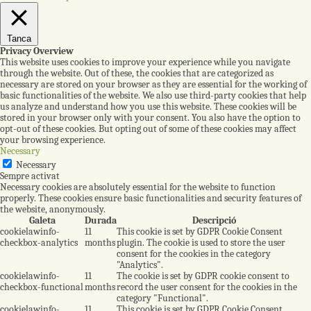
Tanca
Privacy Overview
This website uses cookies to improve your experience while you navigate
through the website. Out of these, the cookies that are categorized as
necessary are stored on your browser as they are essential for the working of
basic functionalities of the website. We also use third-party cookies that help
us analyze and understand how you use this website. These cookies will be
stored in your browser only with your consent. You also have the option to
opt-out of these cookies. But opting out of some of these cookies may affect
your browsing experience.
Necessary
Necessary
Sempre activat
Necessary cookies are absolutely essential for the website to function
properly. These cookies ensure basic functionalities and security features of
the website, anonymously.
Galeta
Durada
Descripció
cookielawinfo-
11
This cookie is set by GDPR Cookie Consent
checkbox-analytics
months
plugin. The cookie is used to store the user
consent for the cookies in the category
"Analytics".
cookielawinfo-
11
The cookie is set by GDPR cookie consent to
checkbox-functional
months
record the user consent for the cookies in the
category "Functional".
cookielawinfo-
11
This cookie is set by GDPR Cookie Consent