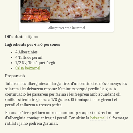
Albergínies amb beixamel
Dificultat:
mitjana
Ingredients per 4 a 6 persones
4 Albergínies
4 Talls de pernil
1/2 Kg. Tomàquet fregit
Salsa beixamel
Preparació
Tallarem les albergínies al llarg a tires d’un centímetre més o menys, les
salarem i les deixarem reposar 10 minuts perquè perdin l’aigua. A
continuació les passarem per farina i les fregirem amb abundant oli
(millor si teniu fregidora a 170 graus). El tomàquet el fregirem i el
pernil el tallarem a trossos petits.
En una plàtera pel forn anirem muntant per aquest ordre: Lamines
d’albergínia, tomàquet fregit i pernil. Per últim la
beixamel
i el formatge
ratllat i ja ho podrem gratinar.