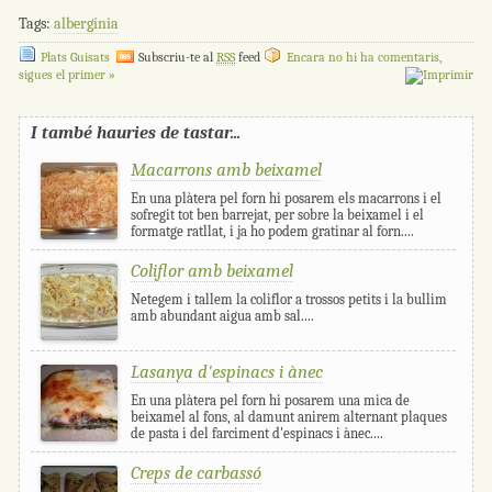
Tags:
albergínia
Plats Guisats
Subscriu-te al
RSS
feed
Encara no hi ha comentaris,
sigues el primer »
I també hauries de tastar...
Macarrons amb beixamel
En una plàtera pel forn hi posarem els macarrons i el
sofregit tot ben barrejat, per sobre la beixamel i el
formatge ratllat, i ja ho podem gratinar al forn....
Coliflor amb beixamel
Netegem i tallem la coliflor a trossos petits i la bullim
amb abundant aigua amb sal....
Lasanya d'espinacs i ànec
En una plàtera pel forn hi posarem una mica de
beixamel al fons, al damunt anirem alternant plaques
de pasta i del farciment d'espinacs i ànec....
Creps de carbassó