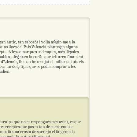
tan antic, tan saborós i volia afegir-me a la
lguns llocs del País Valencià plantegen alguna
cepta. A les comarques sudenques, més llèpoles,
pobles, afegeixen la corfa, que trituren finament.
ó d’Ademús, lloc on he menjat el millor de tots els
 era un dolç típic que es podia comprar a les
idien.
disculpa que no et respongués més aviat, es que
ltes receptes que posen tan de sucre com de
ps fa una crosta de sucre;jo el faig com la
ada molt Bon Any i fins aviat.