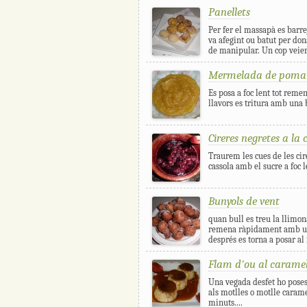
Panellets
Per fer el massapà es barre
va afegint ou batut per dona
de manipular. Un cop veiem
Mermelada de poma
Es posa a foc lent tot remen
llavors es tritura amb una b
Cireres negretes a la 
Traurem les cues de les ci
cassola amb el sucre a foc l
Bunyols de vent
quan bull es treu la llimona 
remena ràpidament amb una
després es torna a posar al
Flam d'ou al carame
Una vegada desfet ho poses 
als motlles o motlle carame
minuts....