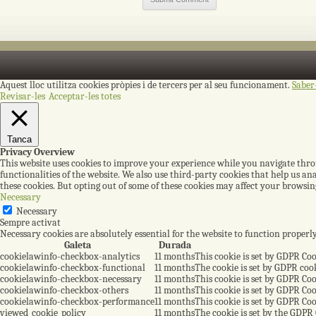
Aquest lloc utilitza cookies pròpies i de tercers per al seu funcionament.
Saber
Revisar-les
Acceptar-les totes
Tanca
Privacy Overview
This website uses cookies to improve your experience while you navigate throug
functionalities of the website. We also use third-party cookies that help us a
these cookies. But opting out of some of these cookies may affect your browsin
Necessary
Necessary
Sempre activat
Necessary cookies are absolutely essential for the website to function properl
Galeta
Durada
cookielawinfo-checkbox-analytics
11 months
This cookie is set by GDPR Coo
cookielawinfo-checkbox-functional
11 months
The cookie is set by GDPR cook
cookielawinfo-checkbox-necessary
11 months
This cookie is set by GDPR Coo
cookielawinfo-checkbox-others
11 months
This cookie is set by GDPR Coo
cookielawinfo-checkbox-performance
11 months
This cookie is set by GDPR Coo
viewed_cookie_policy
11 months
The cookie is set by the GDPR 