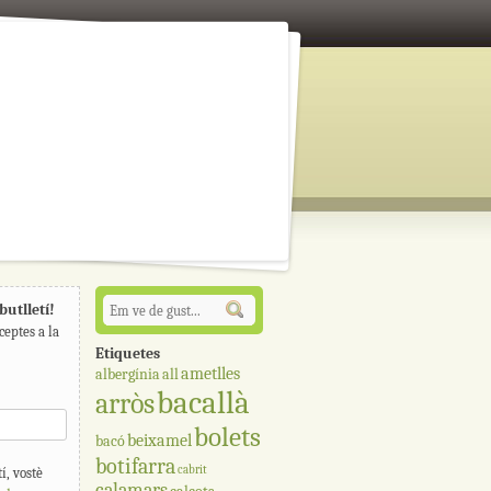
butlletí!
ceptes a la
Etiquetes
ametlles
albergínia
all
bacallà
arròs
bolets
beixamel
bacó
botifarra
cabrit
í, vostè
calamars