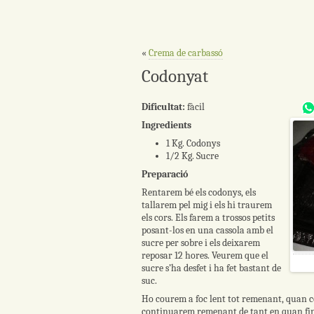
«
Crema de carbassó
Codonyat
Dificultat:
fàcil
Ingredients
1 Kg. Codonys
1/2 Kg. Sucre
Preparació
Rentarem bé els codonys, els
tallarem pel mig i els hi traurem
els cors. Els farem a trossos petits
posant-los en una cassola amb el
sucre per sobre i els deixarem
reposar 12 hores. Veurem que el
sucre s’ha desfet i ha fet bastant de
suc.
Ho courem a foc lent tot remenant, quan c
continuarem remenant de tant en quan fins 