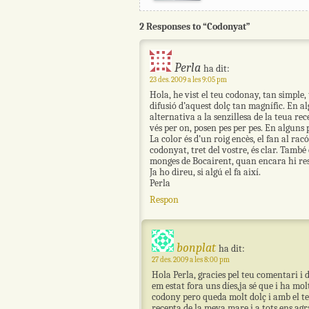
2 Responses to “Codonyat”
Perla
ha dit:
23 des. 2009 a les 9:05 pm
Hola, he vist el teu codonay, tan simple, 
difusió d’aquest dolç tan magnífic. En a
alternativa a la senzillesa de la teua re
vés per on, posen pes per pes. En alguns 
La color és d’un roig encès, el fan al rac
codonyat, tret del vostre, és clar. També
monges de Bocairent, quan encara hi res
Ja ho direu, si algú el fa així.
Perla
Respon
bonplat
ha dit:
27 des. 2009 a les 8:00 pm
Hola Perla, gracies pel teu comentari i 
em estat fora uns díes,ja sé que i ha mo
codony pero queda molt dolç i amb el tem
recepta de la meva mare i a tots ens agr