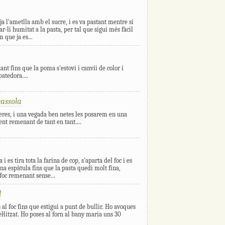
ja l'ametlla amb el sucre, i es va pastant mentre si
r-li humitat a la pasta, per tal que sigui més fàcil
 que ja es...
ant fins que la poma s'estovi i canvii de color i
atedora....
cassola
reres, i una vegada ben netes les posarem en una
ent remenant de tant en tant....
i es tira tota la farina de cop, s'aparta del foc i es
 espàtula fins que la pasta quedi molt fina,
 foc remenant sense...
l
al foc fins que estigui a punt de bullir. Ho avoques
l·litzat. Ho poses al forn al bany maria uns 30