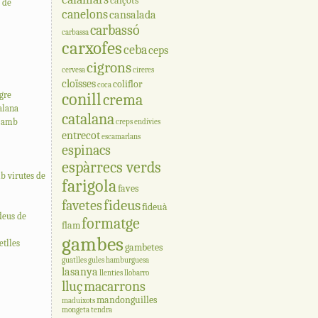
calçots
a de
canelons
cansalada
carbassó
carbassa
carxofes
ceba
ceps
cigrons
cervesa
cireres
cloïsses
coliflor
coca
gre
conill
crema
talana
catalana
a amb
creps
endívies
entrecot
escamarlans
espinacs
espàrrecs verds
b virutes de
farigola
faves
fideus
favetes
fideuà
deus de
formatge
flam
gambes
tlles
gambetes
guatlles
gules
hamburguesa
lasanya
llenties
llobarro
lluç
macarrons
mandonguilles
maduixots
mongeta tendra