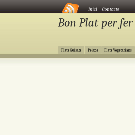
Vés al contingut
Inici
Contacte
Bon Plat per fer
Vés al contingut
Plats Guisats
Peixos
Plats Vegetarians