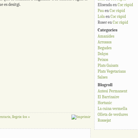
e es desitgi.
Elisenda
en
Coc ràpid
Pau
en
Coc ràpid
Lola
en
Coc ràpid
Roser
en
Coc ràpid
Categories
Amanides
Arrossos
Begudes
Dolços
Peixos
Plats Guisats
Plats Vegetarians
Salses
Blogroll
Antesi Permanent
El Barrinaire
Hortanic
La cuina vermella
Olleta de verdures
ntaris, llegeix-los »
Rossejat