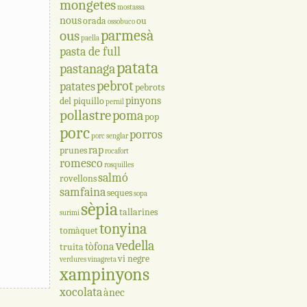
mongetes
mostassa
nous
orada
ou
ossobuco
parmesà
ous
paella
pasta de full
patata
pastanaga
pebrot
patates
pebrots
pinyons
del piquillo
pernil
pollastre
poma
pop
porc
porros
porc senglar
rap
prunes
rocafort
romesco
rosquilles
salmó
rovellons
samfaina
seques
sopa
sèpia
tallarines
surimi
tonyina
tomàquet
vedella
tòfona
truita
vi negre
verdures
vinagreta
xampinyons
xocolata
ànec