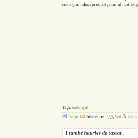
color granadós i ja es pot posar al motlle qu
Tags:
codonyat
Dolços
Subscriu-te al
RSS
feed
2 Come
I també hauries de tastar...