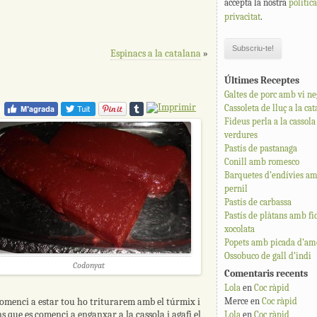
accepta la nostra
polític
privacitat
.
Espinacs a la catalana
»
Últimes Receptes
Galtes de porc amb vi ne
Cassoleta de lluç a la ca
Fideus perla a la cassol
verdures
Pastís de pastanaga
Conill amb romesco
Barquetes d’endívies am
pernil
Pastís de carbassa
Pastís de plàtans amb fi
xocolata
Popets amb picada d’ame
Ossobuco de gall d’indi
Codonyat
Comentaris recents
Lola
en
Coc ràpid
omenci a estar tou ho triturarem amb el túrmix i
Merce
en
Coc ràpid
que es comenci a enganxar a la cassola i agafi el
Lola
en
Coc ràpid