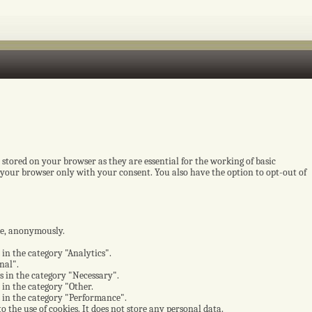
 stored on your browser as they are essential for the working of basic
n your browser only with your consent. You also have the option to opt-out of
ite, anonymously.
 in the category "Analytics".
nal".
es in the category "Necessary".
 in the category "Other.
s in the category "Performance".
 the use of cookies. It does not store any personal data.