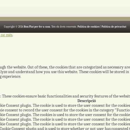
Copyright © 2026
Bon Plat per fer a casa
. Tots els drets reservats.
Política de cookies
|
Política de privacitat
-ne més
.
h the website. Out of these, the cookies that are categorized as necessary are
nalyze and understand how you use this website. These cookies will be stored i
g experience.
y. These cookies ensure basic functionalities and security features of the webs
Descripció
kie Consent plugin. The cookie is used to store the user consent for the cookies
ie consent to record the user consent for the cookies in the category "Functio
kie Consent plugin. The cookies is used to store the user consent for the cooki
kie Consent plugin. The cookie is used to store the user consent for the cookies
kie Consent plugin. The cookie is used to store the user consent for the cookie
Cookie Consent plugin and is used to store whether or not user has consented to