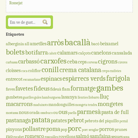
Rossejat
Etiquetes
bacallà
arròs
ametlles
beixamel
albergínia
all
bacó
bolets
botifarra
calamars
canelons
cansalada
calçots
cabrit
carxofes
cigrons
carbassó
ceba
ceps
carbassa
cervesa
cireres
conill
crema catalana
cloïsses
coliflor
coca
creps
endívies
farigola
espàrrecs verds
espinacs
entrecot
escamarlans
gambes
formatge
fideus
favetes
faves
fideuà
flam
lluç
lasanya
gambetes
guatlles
gules
hamburguesa
llenties
llobarro
mongetes
macarrons
mandonguilles
maduixots
mongeta tendra
parmesà
ous
pasta de full
nous
orada
ou
mostassa
ossobuco
paella
patata
pastanaga
pebrot
patates
pebrots del piquillo
pernil
porc
pollastre
poma
porros
pinyons
pop
prunes
porc senglar
romesco
salmó
samfaina
rap
rovellons
seques
rocafort
rosquilles
sopa