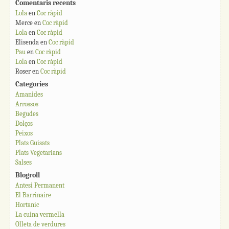
Comentaris recents
Lola
en
Coc ràpid
Merce
en
Coc ràpid
Lola
en
Coc ràpid
Elisenda
en
Coc ràpid
Pau
en
Coc ràpid
Lola
en
Coc ràpid
Roser
en
Coc ràpid
Categories
Amanides
Arrossos
Begudes
Dolços
Peixos
Plats Guisats
Plats Vegetarians
Salses
Blogroll
Antesi Permanent
El Barrinaire
Hortanic
La cuina vermella
Olleta de verdures