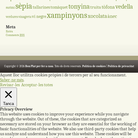
sèpia
tonyina
vedella
tòfona
tallarines
tomàquet
truita
surimi
xampinyons
xocolata
ànec
vi negre
verdures
vinagreta
Meta
Entra
Comments
RSS
Copyright © 2026
Bon Plat per fer a casa
. Tots els drets reservats.
Política de cookies
|
Política de privacitat
Aquest lloc utilitza cookies pròpies i de tercers per al seu funcionament.
Saber-ne més
.
Revisar-les
Acceptar-les totes
Tanca
Privacy Overview
This website uses cookies to improve your experience while you navigate
through the website. Out of these, the cookies that are categorized as
necessary are stored on your browser as they are essential for the working of
basic functionalities of the website. We also use third-party cookies that help
us analyze and understand how you use this website. These cookies will be