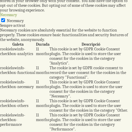
stored in your browser only with your consent. You also have the option to
opt-out of these cookies. But opting out of some of these cookies may affect
your browsing experience.
Necessary
Necessary
Sempre activat
Necessary cookies are absolutely essential for the website to function
properly. These cookies ensure basic functionalities and security features of
the website, anonymously.
Galeta
Durada
Descripció
cookielawinfo-
11
This cookie is set by GDPR Cookie Consent
checkbox-analytics
months
plugin. The cookie is used to store the user
consent for the cookies in the category
"Analytics".
cookielawinfo-
11
The cookie is set by GDPR cookie consent to
checkbox-functional
months
record the user consent for the cookies in the
category "Functional".
cookielawinfo-
11
This cookie is set by GDPR Cookie Consent
checkbox-necessary
months
plugin. The cookies is used to store the user
consent for the cookies in the category
"Necessary".
cookielawinfo-
11
This cookie is set by GDPR Cookie Consent
checkbox-others
months
plugin. The cookie is used to store the user
consent for the cookies in the category "Other.
cookielawinfo-
11
This cookie is set by GDPR Cookie Consent
checkbox-
months
plugin. The cookie is used to store the user
performance
consent for the cookies in the category
"Performance".