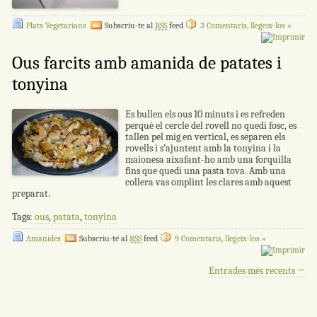
Plats Vegetarians
Subscriu-te al
RSS
feed
3 Comentaris, llegeix-los »
Ous farcits amb amanida de patates i
tonyina
Es bullen els ous 10 minuts i es refreden
perquè el cercle del rovell no quedi fosc, es
tallen pel mig en vertical, es separen els
rovells i s’ajuntent amb la tonyina i la
maionesa aixafant-ho amb una forquilla
fins que quedi una pasta tova. Amb una
collera vas omplint les clares amb aquest
preparat.
Tags:
ous
,
patata
,
tonyina
Amanides
Subscriu-te al
RSS
feed
9 Comentaris, llegeix-los »
Navegació per les entrades
Entrades més recents
→