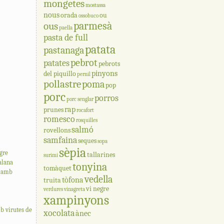
mongetes
mostassa
nous
orada
ou
ossobuco
parmesà
ous
paella
pasta de full
patata
pastanaga
pebrot
patates
pebrots
pinyons
del piquillo
pernil
pollastre
poma
pop
porc
porros
porc senglar
rap
prunes
rocafort
romesco
rosquilles
salmó
rovellons
samfaina
seques
sopa
sèpia
gre
tallarines
surimi
talana
tonyina
tomàquet
a amb
vedella
tòfona
truita
vi negre
verdures
vinagreta
xampinyons
b virutes de
xocolata
ànec