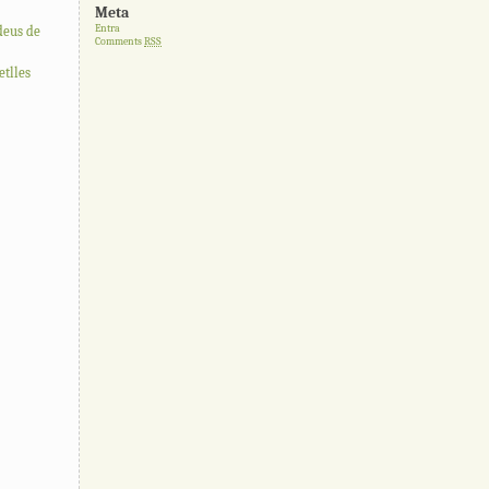
Meta
Entra
deus de
Comments
RSS
tlles