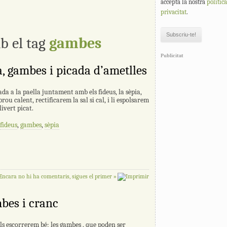
accepta la nostra
polític
privacitat
.
b el tag
gambes
Publicitat
, gambes i picada d’ametlles
da a la paella juntament amb els fideus, la sèpia,
brou calent, rectificarem la sal si cal, i li espolsarem
ivert picat.
fideus
,
gambes
,
sèpia
Encara no hi ha comentaris, sigues el primer »
bes i cranc
els escorrerem bé; les gambes , que poden ser