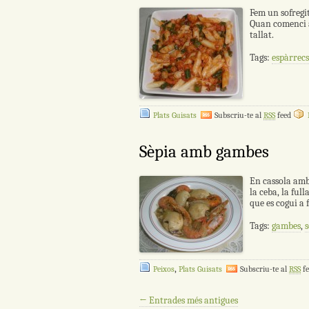
Fem un sofregit 
Quan comenci a 
tallat.
Tags:
espàrrecs
Plats Guisats
Subscriu-te al
RSS
feed
Sèpia amb gambes
En cassola amb 
la ceba, la full
que es cogui a 
Tags:
gambes
,
s
,
Peixos
Plats Guisats
Subscriu-te al
RSS
fe
Navegació per les entrades
←
Entrades més antigues