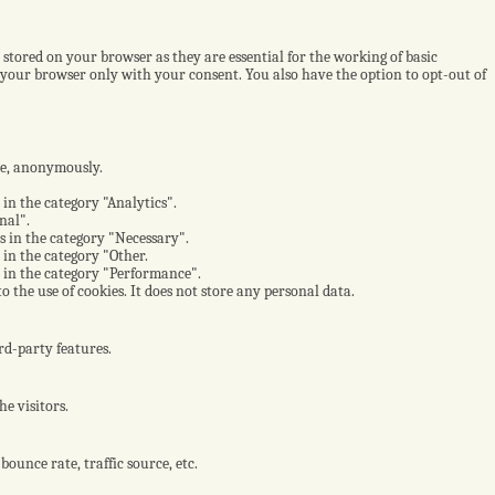
 stored on your browser as they are essential for the working of basic
n your browser only with your consent. You also have the option to opt-out of
ite, anonymously.
 in the category "Analytics".
nal".
es in the category "Necessary".
 in the category "Other.
s in the category "Performance".
 the use of cookies. It does not store any personal data.
rd-party features.
e visitors.
ounce rate, traffic source, etc.