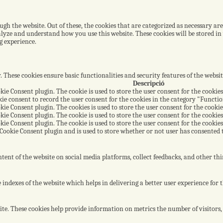
h the website. Out of these, the cookies that are categorized as necessary are
nalyze and understand how you use this website. These cookies will be stored i
g experience.
y. These cookies ensure basic functionalities and security features of the webs
Descripció
kie Consent plugin. The cookie is used to store the user consent for the cookies
ie consent to record the user consent for the cookies in the category "Functio
kie Consent plugin. The cookies is used to store the user consent for the cooki
kie Consent plugin. The cookie is used to store the user consent for the cookies
kie Consent plugin. The cookie is used to store the user consent for the cookie
Cookie Consent plugin and is used to store whether or not user has consented to
tent of the website on social media platforms, collect feedbacks, and other thi
dexes of the website which helps in delivering a better user experience for th
te. These cookies help provide information on metrics the number of visitors, b