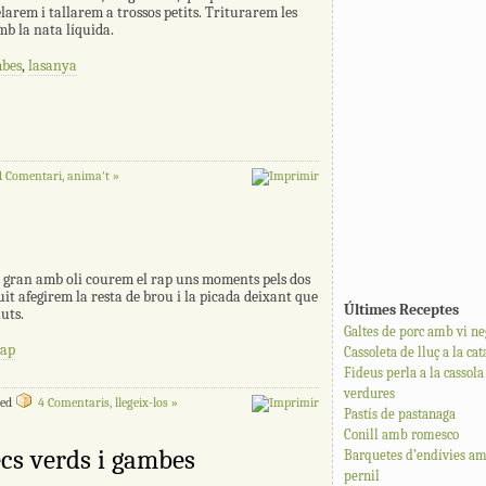
larem i tallarem a trossos petits. Triturarem les
mb la nata líquida.
bes
,
lasanya
1 Comentari, anima't »
 gran amb oli courem el rap uns moments pels dos
guit afegirem la resta de brou i la picada deixant que
Últimes Receptes
uts.
Galtes de porc amb vi ne
rap
Cassoleta de lluç a la ca
Fideus perla a la cassol
verdures
ed
4 Comentaris, llegeix-los »
Pastís de pastanaga
Conill amb romesco
cs verds i gambes
Barquetes d’endívies am
pernil