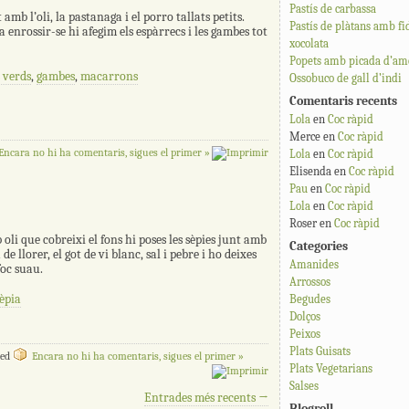
Pastís de carbassa
amb l’oli, la pastanaga i el porro tallats petits.
Pastís de plàtans amb fi
enrossir-se hi afegim els espàrrecs i les gambes tot
xocolata
Popets amb picada d’ame
 verds
,
gambes
,
macarrons
Ossobuco de gall d’indi
Comentaris recents
Lola
en
Coc ràpid
Merce
en
Coc ràpid
Encara no hi ha comentaris, sigues el primer »
Lola
en
Coc ràpid
Elisenda
en
Coc ràpid
Pau
en
Coc ràpid
Lola
en
Coc ràpid
Roser
en
Coc ràpid
oli que cobreixi el fons hi poses les sèpies junt amb
Categories
a de llorer, el got de vi blanc, sal i pebre i ho deixes
Amanides
foc suau.
Arrossos
èpia
Begudes
Dolços
Peixos
Plats Guisats
ed
Encara no hi ha comentaris, sigues el primer »
Plats Vegetarians
Salses
Entrades més recents
→
Blogroll