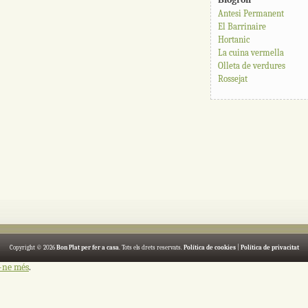
Antesi Permanent
El Barrinaire
Hortanic
La cuina vermella
Olleta de verdures
Rossejat
Copyright © 2026
Bon Plat per fer a casa
. Tots els drets reservats.
Política de cookies
|
Política de privacitat
-ne més
.