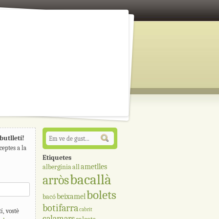
butlletí!
ceptes a la
Etiquetes
ametlles
albergínia
all
bacallà
arròs
bolets
beixamel
bacó
botifarra
cabrit
í, vostè
calamars