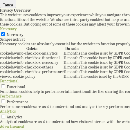
Tanca
Privacy Overview
This website uses cookies to improve your experience while you navigate throug
functionalities of the website. We also use third-party cookies that help us a
these cookies. But opting out of some of these cookies may affect your browsin
Necessary
Necessary
Sempre activat
Necessary cookies are absolutely essential for the website to function properl
Galeta
Durada
cookielawinfo-checkbox-analytics
11 months
This cookie is set by GDPR Coo
cookielawinfo-checkbox-functional
11 months
The cookie is set by GDPR cook
cookielawinfo-checkbox-necessary
11 months
This cookie is set by GDPR Coo
cookielawinfo-checkbox-others
11 months
This cookie is set by GDPR Coo
cookielawinfo-checkbox-performance
11 months
This cookie is set by GDPR Coo
viewed_cookie_policy
11 months
The cookie is set by the GDPR 
Functional
Functional
Functional cookies help to perform certain functionalities like sharing the con
Performance
Performance
Performance cookies are used to understand and analyze the key performance in
Analytics
Analytics
Analytical cookies are used to understand how visitors interact with the websi
Advertisement