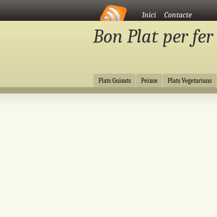
Vés al contingut
Inici
Contacte
Bon Plat per fer
Vés al contingut
Plats Guisats
Peixos
Plats Vegetarians