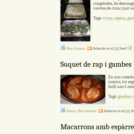
congelades, les desconge
varetes de cranc junt a
Tags:
cranc
,
espina
,
gam
Plats Guisats
Subscriu-te al
RSS
feed
Suquet de rap i gambes
En una cassola
costats, tot se
bulli uns 5 min
Tags:
gambes
,
,
Peixos
Plats Guisats
Subscriu-te al
RSS
fe
Macarrons amb espàrre