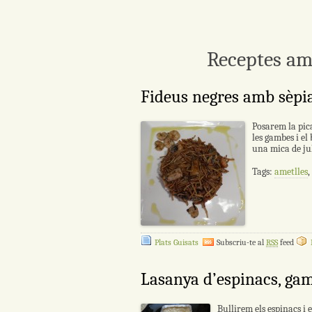
Receptes am
Fideus negres amb sèpia
Posarem la pica
les gambes i el 
una mica de jul
Tags:
ametlles
,
Plats Guisats
Subscriu-te al
RSS
feed
Lasanya d’espinacs, gam
Bullirem els espinacs i 