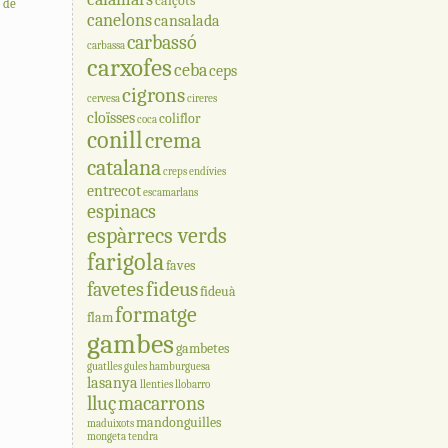
calçots
a de
canelons
cansalada
carbassó
carbassa
carxofes
ceba
ceps
cigrons
cervesa
cireres
cloïsses
coliflor
coca
conill
crema
catalana
creps
endívies
entrecot
escamarlans
espinacs
espàrrecs verds
farigola
faves
fideus
favetes
fideuà
formatge
flam
gambes
gambetes
guatlles
gules
hamburguesa
lasanya
llenties
llobarro
lluç
macarrons
mandonguilles
maduixots
mongeta tendra