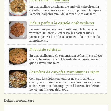
Fideus mar i muntanya
En una paella o cassola ample amb oli, sofregirem la
costella, quan comenci a enrossir hi posarem la sèpia i
la melsa, salpebrarem i deixarem que es vagi fent....
Fideus perla a la cassola amb verdures
Pelarem les pastanagues i rentarem tota la resta de
verdures. Tallarem el carbassó, les pastanagues, el
porro, el pebrot i la ceba a bastonets, i laminarem els
xampinyons....
Fideuà de verdures
En una paella amb oli començarem sofregint els calçots
o ceba, hi anirem afegint la resta de verdures deixant
que s'estovin una mica....
Cassoleta de carxofes, xampinyons i sèpia
Com que les sèpies són tendres no els hi cal gaire
cocció, les anirem punxant i quan comencin a estovar-
se incorporarem els xampinyons i les carxofes deixant-
ho tot junt fins que sigui tou....
Deixa un comentari