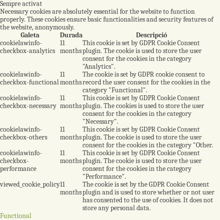
Sempre activat
Necessary cookies are absolutely essential for the website to function
properly. These cookies ensure basic functionalities and security features of
the website, anonymously.
Galeta
Durada
Descripció
cookielawinfo-
11
This cookie is set by GDPR Cookie Consent
checkbox-analytics
months
plugin. The cookie is used to store the user
consent for the cookies in the category
"Analytics".
cookielawinfo-
11
The cookie is set by GDPR cookie consent to
checkbox-functional
months
record the user consent for the cookies in the
category "Functional".
cookielawinfo-
11
This cookie is set by GDPR Cookie Consent
checkbox-necessary
months
plugin. The cookies is used to store the user
consent for the cookies in the category
"Necessary".
cookielawinfo-
11
This cookie is set by GDPR Cookie Consent
checkbox-others
months
plugin. The cookie is used to store the user
consent for the cookies in the category "Other.
cookielawinfo-
11
This cookie is set by GDPR Cookie Consent
checkbox-
months
plugin. The cookie is used to store the user
performance
consent for the cookies in the category
"Performance".
viewed_cookie_policy
11
The cookie is set by the GDPR Cookie Consent
months
plugin and is used to store whether or not user
has consented to the use of cookies. It does not
store any personal data.
Functional