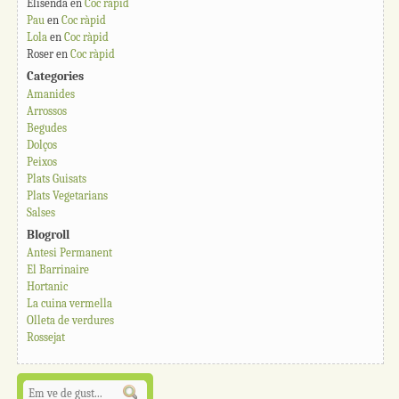
Elisenda
en
Coc ràpid
Pau
en
Coc ràpid
Lola
en
Coc ràpid
Roser
en
Coc ràpid
Categories
Amanides
Arrossos
Begudes
Dolços
Peixos
Plats Guisats
Plats Vegetarians
Salses
Blogroll
Antesi Permanent
El Barrinaire
Hortanic
La cuina vermella
Olleta de verdures
Rossejat