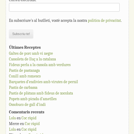
En subscriure's al butlletí, vostè accepta la nostra
política de privacitat
.
Últimes Receptes
Galtes de porc amb vi negre
Cassoleta de lluç a la catalana
Fideus perla a la cassola amb verdures
Pastís de pastanaga
Conill amb romesco
Barquetes d’endívies amb virutes de pernil
Pastís de carbassa
Pastís de plàtans amb fideus de xocolata
Popets amb picada d’ametlles
Ossobuco de gall d’indi
Comentaris recents
Lola
en
Coc ràpid
Merce
en
Coc ràpid
Lola
en
Coc ràpid