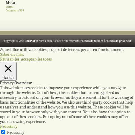
Meta
Entra
Comments
RSS
Copyright © 2026
Bon Plat per fer a casa
. Tots els drets reservats.
Política de cookies
|
Política de privacitat
Aquest lloc utilitza cookies pròpies i de tercers per al seu funcionament.
Saber-ne més
.
Revisar-les
Acceptar-les totes
Tanca
Privacy Overview
This website uses cookies to improve your experience while you navigate
through the website. Out of these, the cookies that are categorized as
necessary are stored on your browser as they are essential for the working of
basic functionalities of the website. We also use third-party cookies that help
us analyze and understand how you use this website. These cookies will be
stored in your browser only with your consent. You also have the option to
opt-out of these cookies. But opting out of some of these cookies may affect
your browsing experience.
Necessary
Necessary