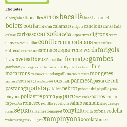
Etiquetes
bacallà
arròs
ametlles
beixamel
albergínia
all
bacó
bolets
botifarra
calamars
canelons
cansalada
calçots
cabrit
carxofes
cigrons
carbassó
ceba
ceps
carbassa
cervesa
cireres
conill
crema catalana
cloïsses
coliflor
coca
creps
endívies
farigola
espàrrecs verds
espinacs
entrecot
escamarlans
gambes
formatge
fideus
favetes
faves
fideuà
flam
lluç
lasanya
gambetes
guatlles
gules
hamburguesa
llenties
llobarro
mongetes
macarrons
mandonguilles
maduixots
mongeta tendra
parmesà
ous
pasta de full
nous
orada
ou
mostassa
ossobuco
paella
patata
pastanaga
pebrot
patates
pebrots del piquillo
pernil
porc
pollastre
poma
porros
pinyons
pop
prunes
porc senglar
romesco
salmó
samfaina
rap
rovellons
seques
rocafort
rosquilles
sopa
sèpia
tonyina
vedella
tòfona
tallarines
tomàquet
truita
surimi
xampinyons
xocolata
ànec
vi negre
verdures
vinagreta