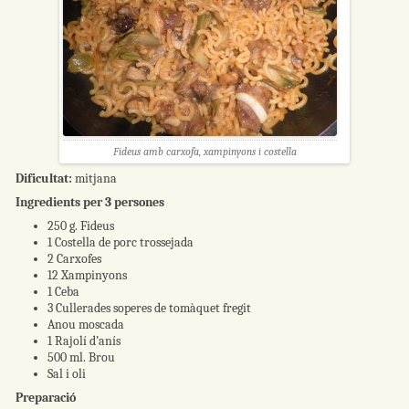
Fideus amb carxofa, xampinyons i costella
Dificultat:
mitjana
Ingredients per 3 persones
250 g. Fideus
1 Costella de porc trossejada
2 Carxofes
12 Xampinyons
1 Ceba
3 Cullerades soperes de tomàquet fregit
Anou moscada
1 Rajolí d’anís
500 ml. Brou
Sal i oli
Preparació