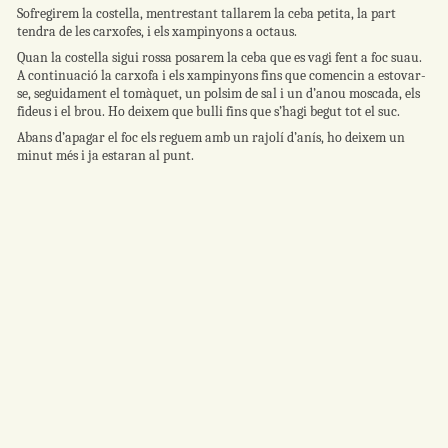
Sofregirem la costella, mentrestant tallarem la ceba petita, la part
tendra de les carxofes, i els xampinyons a octaus.
Quan la costella sigui rossa posarem la ceba que es vagi fent a foc suau.
A continuació la carxofa i els xampinyons fins que comencin a estovar-
se, seguidament el tomàquet, un polsim de sal i un d’anou moscada, els
fideus i el brou. Ho deixem que bulli fins que s’hagi begut tot el suc.
Abans d’apagar el foc els reguem amb un rajolí d’anís, ho deixem un
minut més i ja estaran al punt.