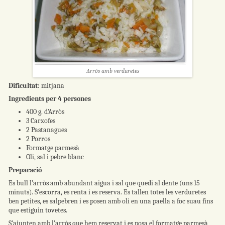
Arròs amb verduretes
Dificultat:
mitjana
Ingredients per 4 persones
400 g. d’Arròs
3 Carxofes
2 Pastanagues
2 Porros
Formatge parmesà
Oli, sal i pebre blanc
Preparació
Es bull l’arròs amb abundant aigua i sal que quedi al dente (uns 15
minuts). S’escorra, es renta i es reserva. Es tallen totes les verduretes
ben petites, es salpebren i es posen amb oli en una paella a foc suau fins
que estiguin tovetes.
S’ajunten amb l’arròs que hem reservat i es posa el formatge parmesà