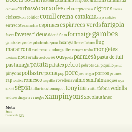
calamars
canelons
cansalada
calçots
cabrit
carxofes
cigrons
carbassó
ceba
ceps
carbassa
cervesa
cireres
conill
crema catalana
cloïsses
coliflor
coca
creps
endívies
farigola
espàrrecs verds
espinacs
entrecot
escamarlans
gambes
formatge
fideus
favetes
faves
fideuà
flam
lluç
lasanya
gambetes
guatlles
gules
hamburguesa
llenties
llobarro
mongetes
macarrons
mandonguilles
maduixots
mongeta tendra
parmesà
ous
pasta de full
nous
orada
ou
mostassa
ossobuco
paella
patata
pastanaga
pebrot
patates
pebrots del piquillo
pernil
porc
pollastre
poma
porros
pinyons
pop
prunes
porc senglar
romesco
salmó
samfaina
rap
rovellons
seques
rocafort
rosquilles
sopa
sèpia
tonyina
vedella
tòfona
tallarines
tomàquet
truita
surimi
xampinyons
xocolata
ànec
vi negre
verdures
vinagreta
Meta
Entra
Comments
RSS