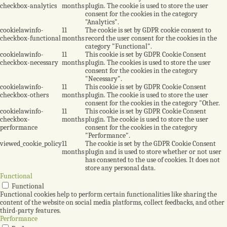
checkbox-analytics
months
plugin. The cookie is used to store the user
consent for the cookies in the category
"Analytics".
cookielawinfo-
11
The cookie is set by GDPR cookie consent to
checkbox-functional
months
record the user consent for the cookies in the
category "Functional".
cookielawinfo-
11
This cookie is set by GDPR Cookie Consent
checkbox-necessary
months
plugin. The cookies is used to store the user
consent for the cookies in the category
"Necessary".
cookielawinfo-
11
This cookie is set by GDPR Cookie Consent
checkbox-others
months
plugin. The cookie is used to store the user
consent for the cookies in the category "Other.
cookielawinfo-
11
This cookie is set by GDPR Cookie Consent
checkbox-
months
plugin. The cookie is used to store the user
performance
consent for the cookies in the category
"Performance".
viewed_cookie_policy
11
The cookie is set by the GDPR Cookie Consent
months
plugin and is used to store whether or not user
has consented to the use of cookies. It does not
store any personal data.
Functional
Functional
Functional cookies help to perform certain functionalities like sharing the
content of the website on social media platforms, collect feedbacks, and other
third-party features.
Performance