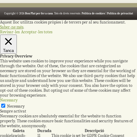
Copyright © 2026
Bon Plat per fer a casa
. Tots els drets reservats.
Política de cookies
|
Política de privacitat
Aquest lloc utilitza cookies pròpies i de tercers per al seu funcionament.
Saber-ne més
.
Revisar-les
Acceptar-les totes
Tanca
Privacy Overview
This website uses cookies to improve your experience while you navigate
through the website. Out of these, the cookies that are categorized as
necessary are stored on your browser as they are essential for the working of
basic functionalities of the website. We also use third-party cookies that help
us analyze and understand how you use this website. These cookies will be
stored in your browser only with your consent. You also have the option to
opt-out of these cookies. But opting out of some of these cookies may affect
your browsing experience.
Necessary
Necessary
Sempre activat
Necessary cookies are absolutely essential for the website to function
properly. These cookies ensure basic functionalities and security features of
the website, anonymously.
Galeta
Durada
Descripció
cookielawinfo-
11
This cookie is set by GDPR Cookie Consent