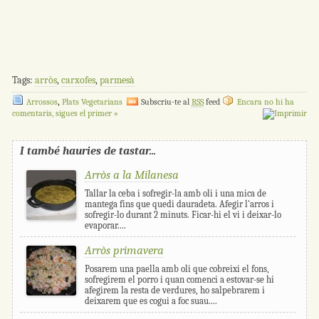
Tags:
arròs
,
carxofes
,
parmesà
,
Arrossos
Plats Vegetarians
Subscriu-te al
RSS
feed
Encara no hi ha
comentaris, sigues el primer »
I també hauries de tastar...
Arròs a la Milanesa
Tallar la ceba i sofregir-la amb oli i una mica de
mantega fins que quedi dauradeta. Afegir l'arros i
sofregir-lo durant 2 minuts. Ficar-hi el vi i deixar-lo
evaporar....
Arròs primavera
Posarem una paella amb oli que cobreixi el fons,
sofregirem el porro i quan comenci a estovar-se hi
afegirem la resta de verdures, ho salpebrarem i
deixarem que es cogui a foc suau....