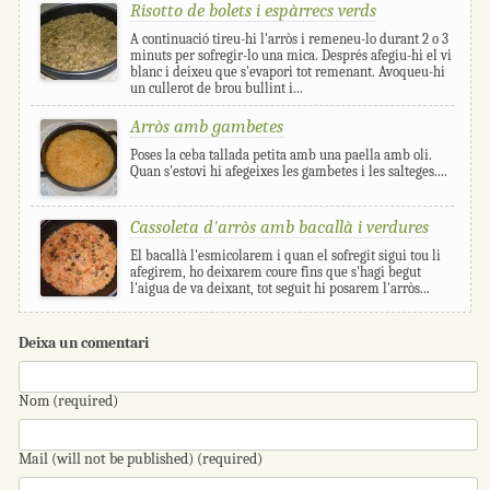
Risotto de bolets i espàrrecs verds
A continuació tireu-hi l'arròs i remeneu-lo durant 2 o 3
minuts per sofregir-lo una mica. Després afegiu-hi el vi
blanc i deixeu que s'evapori tot remenant. Avoqueu-hi
un cullerot de brou bullint i...
Arròs amb gambetes
Poses la ceba tallada petita amb una paella amb oli.
Quan s'estovi hi afegeixes les gambetes i les salteges....
Cassoleta d'arròs amb bacallà i verdures
El bacallà l'esmicolarem i quan el sofregit sigui tou li
afegirem, ho deixarem coure fins que s'hagi begut
l'aigua de va deixant, tot seguit hi posarem l'arròs...
Deixa un comentari
Nom (required)
Mail (will not be published) (required)