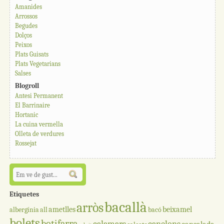
Amanides
Arrossos
Begudes
Dolços
Peixos
Plats Guisats
Plats Vegetarians
Salses
Blogroll
Antesi Permanent
El Barrinaire
Hortanic
La cuina vermella
Olleta de verdures
Rossejat
Etiquetes
bacallà
arròs
ametlles
beixamel
albergínia
all
bacó
bolets
botifarra