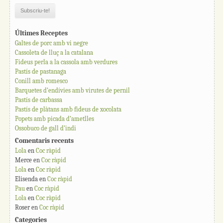
Últimes Receptes
Galtes de porc amb vi negre
Cassoleta de lluç a la catalana
Fideus perla a la cassola amb verdures
Pastís de pastanaga
Conill amb romesco
Barquetes d’endívies amb virutes de pernil
Pastís de carbassa
Pastís de plàtans amb fideus de xocolata
Popets amb picada d’ametlles
Ossobuco de gall d’indi
Comentaris recents
Lola
en
Coc ràpid
Merce
en
Coc ràpid
Lola
en
Coc ràpid
Elisenda
en
Coc ràpid
Pau
en
Coc ràpid
Lola
en
Coc ràpid
Roser
en
Coc ràpid
Categories