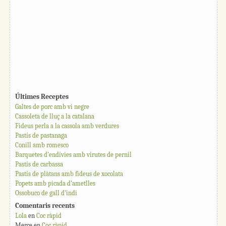
Últimes Receptes
Galtes de porc amb vi negre
Cassoleta de lluç a la catalana
Fideus perla a la cassola amb verdures
Pastís de pastanaga
Conill amb romesco
Barquetes d’endívies amb virutes de pernil
Pastís de carbassa
Pastís de plàtans amb fideus de xocolata
Popets amb picada d’ametlles
Ossobuco de gall d’indi
Comentaris recents
Lola
en
Coc ràpid
Merce
en
Coc ràpid