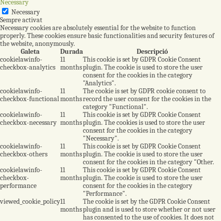
Necessary
Necessary
Sempre activat
Necessary cookies are absolutely essential for the website to function
properly. These cookies ensure basic functionalities and security features of
the website, anonymously.
Galeta
Durada
Descripció
cookielawinfo-
11
This cookie is set by GDPR Cookie Consent
checkbox-analytics
months
plugin. The cookie is used to store the user
consent for the cookies in the category
"Analytics".
cookielawinfo-
11
The cookie is set by GDPR cookie consent to
checkbox-functional
months
record the user consent for the cookies in the
category "Functional".
cookielawinfo-
11
This cookie is set by GDPR Cookie Consent
checkbox-necessary
months
plugin. The cookies is used to store the user
consent for the cookies in the category
"Necessary".
cookielawinfo-
11
This cookie is set by GDPR Cookie Consent
checkbox-others
months
plugin. The cookie is used to store the user
consent for the cookies in the category "Other.
cookielawinfo-
11
This cookie is set by GDPR Cookie Consent
checkbox-
months
plugin. The cookie is used to store the user
performance
consent for the cookies in the category
"Performance".
viewed_cookie_policy
11
The cookie is set by the GDPR Cookie Consent
months
plugin and is used to store whether or not user
has consented to the use of cookies. It does not