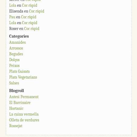
Lola
en
Coc ràpid
Elisenda
en
Coc ràpid
Pau
en
Coc ràpid
Lola
en
Coc ràpid
Roser
en
Coc ràpid
Categories
Amanides
Arrossos
Begudes
Dolços
Peixos
Plats Guisats
Plats Vegetarians
Salses
Blogroll
Antesi Permanent
El Barrinaire
Hortanic
La cuina vermella
Olleta de verdures
Rossejat