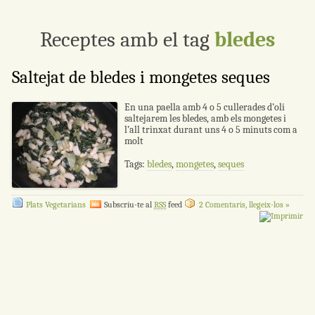
Receptes amb el tag
bledes
Saltejat de bledes i mongetes seques
En una paella amb 4 o 5 cullerades d’oli
saltejarem les bledes, amb els mongetes i
l’all trinxat durant uns 4 o 5 minuts com a
molt
Tags:
bledes
,
mongetes
,
seques
Plats Vegetarians
Subscriu-te al
RSS
feed
2 Comentaris, llegeix-los »