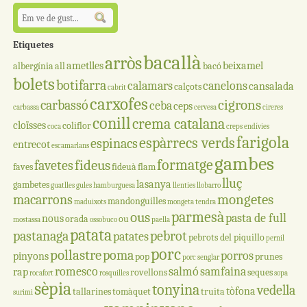
Etiquetes
bacallà
arròs
ametlles
beixamel
albergínia
all
bacó
bolets
botifarra
calamars
canelons
cansalada
calçots
cabrit
carxofes
cigrons
carbassó
ceba
ceps
carbassa
cervesa
cireres
conill
crema catalana
cloïsses
coliflor
coca
creps
endívies
farigola
espàrrecs verds
espinacs
entrecot
escamarlans
gambes
formatge
fideus
favetes
faves
fideuà
flam
lluç
lasanya
gambetes
guatlles
gules
hamburguesa
llenties
llobarro
mongetes
macarrons
mandonguilles
maduixots
mongeta tendra
parmesà
ous
pasta de full
nous
orada
ou
mostassa
ossobuco
paella
patata
pastanaga
pebrot
patates
pebrots del piquillo
pernil
porc
pollastre
poma
porros
pinyons
pop
prunes
porc senglar
romesco
salmó
samfaina
rap
rovellons
seques
rocafort
rosquilles
sopa
sèpia
tonyina
vedella
tòfona
tallarines
tomàquet
truita
surimi