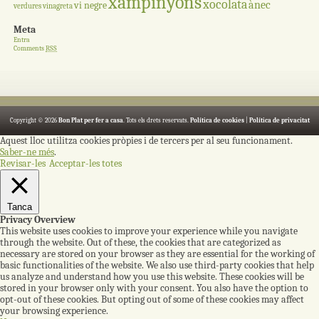
xampinyons
xocolata
ànec
vi negre
verdures
vinagreta
Meta
Entra
Comments
RSS
Copyright © 2026
Bon Plat per fer a casa
. Tots els drets reservats.
Política de cookies
|
Política de privacitat
Aquest lloc utilitza cookies pròpies i de tercers per al seu funcionament.
Saber-ne més
.
Revisar-les
Acceptar-les totes
Tanca
Privacy Overview
This website uses cookies to improve your experience while you navigate
through the website. Out of these, the cookies that are categorized as
necessary are stored on your browser as they are essential for the working of
basic functionalities of the website. We also use third-party cookies that help
us analyze and understand how you use this website. These cookies will be
stored in your browser only with your consent. You also have the option to
opt-out of these cookies. But opting out of some of these cookies may affect
your browsing experience.