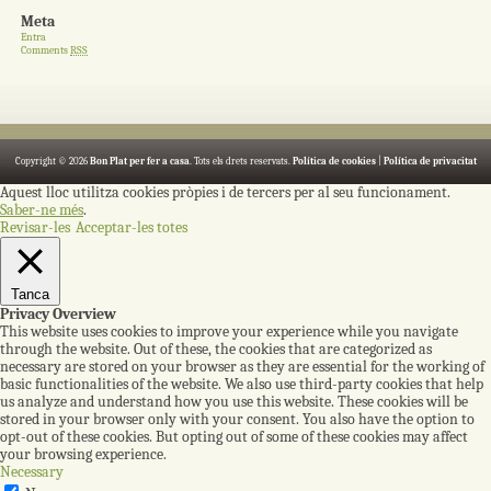
Meta
Entra
Comments
RSS
Copyright © 2026
Bon Plat per fer a casa
. Tots els drets reservats.
Política de cookies
|
Política de privacitat
Aquest lloc utilitza cookies pròpies i de tercers per al seu funcionament.
Saber-ne més
.
Revisar-les
Acceptar-les totes
Tanca
Privacy Overview
This website uses cookies to improve your experience while you navigate
through the website. Out of these, the cookies that are categorized as
necessary are stored on your browser as they are essential for the working of
basic functionalities of the website. We also use third-party cookies that help
us analyze and understand how you use this website. These cookies will be
stored in your browser only with your consent. You also have the option to
opt-out of these cookies. But opting out of some of these cookies may affect
your browsing experience.
Necessary