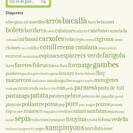
Etiquetes
bacallà
arròs
ametlles
beixamel
albergínia
all
bacó
bolets
botifarra
calamars
canelons
cansalada
calçots
cabrit
carxofes
cigrons
carbassó
ceba
ceps
carbassa
cervesa
cireres
conill
crema catalana
cloïsses
coliflor
coca
creps
endívies
farigola
espàrrecs verds
espinacs
entrecot
escamarlans
gambes
formatge
fideus
favetes
faves
fideuà
flam
lluç
lasanya
gambetes
guatlles
gules
hamburguesa
llenties
llobarro
mongetes
macarrons
mandonguilles
maduixots
mongeta tendra
parmesà
ous
pasta de full
nous
orada
ou
mostassa
ossobuco
paella
patata
pastanaga
pebrot
patates
pebrots del piquillo
pernil
porc
pollastre
poma
porros
pinyons
pop
prunes
porc senglar
romesco
salmó
samfaina
rap
rovellons
seques
rocafort
rosquilles
sopa
sèpia
tonyina
vedella
tòfona
tallarines
tomàquet
truita
surimi
xampinyons
xocolata
ànec
vi negre
verdures
vinagreta