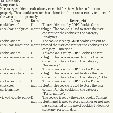
Necessary
Sempre activat
Necessary cookies are absolutely essential for the website to function
properly. These cookies ensure basic functionalities and security features of
the website, anonymously.
Galeta
Durada
Descripció
cookielawinfo-
11
This cookie is set by GDPR Cookie Consent
checkbox-analytics
months
plugin. The cookie is used to store the user
consent for the cookies in the category
"Analytics".
cookielawinfo-
11
The cookie is set by GDPR cookie consent to
checkbox-functional
months
record the user consent for the cookies in the
category "Functional".
cookielawinfo-
11
This cookie is set by GDPR Cookie Consent
checkbox-necessary
months
plugin. The cookies is used to store the user
consent for the cookies in the category
"Necessary".
cookielawinfo-
11
This cookie is set by GDPR Cookie Consent
checkbox-others
months
plugin. The cookie is used to store the user
consent for the cookies in the category "Other.
cookielawinfo-
11
This cookie is set by GDPR Cookie Consent
checkbox-
months
plugin. The cookie is used to store the user
performance
consent for the cookies in the category
"Performance".
viewed_cookie_policy
11
The cookie is set by the GDPR Cookie Consent
months
plugin and is used to store whether or not user
has consented to the use of cookies. It does not
store any personal data.