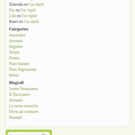
Elisenda
en
Coc ràpid
Pau
en
Coc ràpid
Lola
en
Coc ràpid
Roser
en
Coc ràpid
Categories
Amanides
Arrossos
Begudes
Dolços
Peixos
Plats Guisats
Plats Vegetarians
Salses
Blogroll
Antesi Permanent
El Barrinaire
Hortanic
La cuina vermella
Olleta de verdures
Rossejat