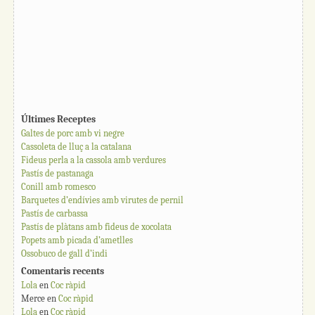
Últimes Receptes
Galtes de porc amb vi negre
Cassoleta de lluç a la catalana
Fideus perla a la cassola amb verdures
Pastís de pastanaga
Conill amb romesco
Barquetes d’endívies amb virutes de pernil
Pastís de carbassa
Pastís de plàtans amb fideus de xocolata
Popets amb picada d’ametlles
Ossobuco de gall d’indi
Comentaris recents
Lola
en
Coc ràpid
Merce
en
Coc ràpid
Lola
en
Coc ràpid