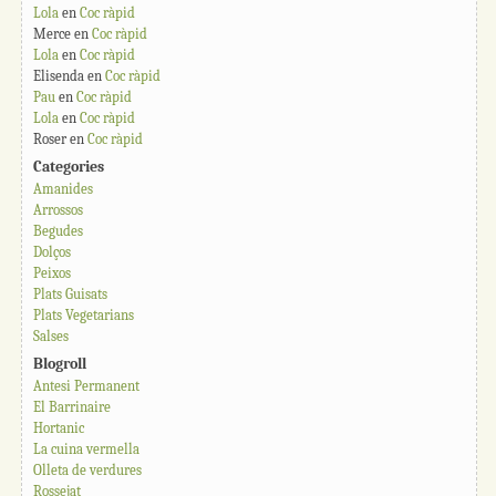
Lola
en
Coc ràpid
Merce
en
Coc ràpid
Lola
en
Coc ràpid
Elisenda
en
Coc ràpid
Pau
en
Coc ràpid
Lola
en
Coc ràpid
Roser
en
Coc ràpid
Categories
Amanides
Arrossos
Begudes
Dolços
Peixos
Plats Guisats
Plats Vegetarians
Salses
Blogroll
Antesi Permanent
El Barrinaire
Hortanic
La cuina vermella
Olleta de verdures
Rossejat