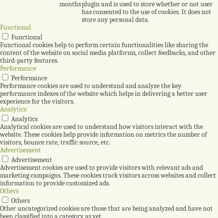
months
plugin and is used to store whether or not user
has consented to the use of cookies. It does not
store any personal data.
Functional
Functional
Functional cookies help to perform certain functionalities like sharing the
content of the website on social media platforms, collect feedbacks, and other
third-party features.
Performance
Performance
Performance cookies are used to understand and analyze the key
performance indexes of the website which helps in delivering a better user
experience for the visitors.
Analytics
Analytics
Analytical cookies are used to understand how visitors interact with the
website. These cookies help provide information on metrics the number of
visitors, bounce rate, traffic source, etc.
Advertisement
Advertisement
Advertisement cookies are used to provide visitors with relevant ads and
marketing campaigns. These cookies track visitors across websites and collect
information to provide customized ads.
Others
Others
Other uncategorized cookies are those that are being analyzed and have not
been classified into a category as yet.