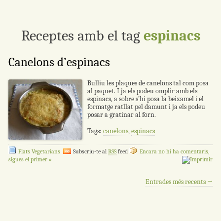
Receptes amb el tag
espinacs
Canelons d’espinacs
Bulliu les plaques de canelons tal com posa
al paquet. I ja els podeu omplir amb els
espinacs, a sobre s’hi posa la beixamel i el
formatge ratllat pel damunt i ja els podeu
posar a gratinar al forn.
Tags:
canelons
,
espinacs
Plats Vegetarians
Subscriu-te al
RSS
feed
Encara no hi ha comentaris,
sigues el primer »
Navegació per les entrades
Entrades més recents
→