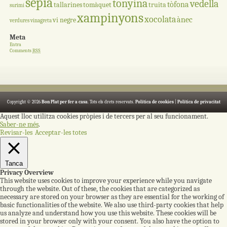
sèpia
tonyina
vedella
tòfona
tallarines
tomàquet
truita
surimi
xampinyons
xocolata
ànec
vi negre
verdures
vinagreta
Meta
Entra
Comments
RSS
Copyright © 2026
Bon Plat per fer a casa
. Tots els drets reservats.
Política de cookies
|
Política de privacitat
Aquest lloc utilitza cookies pròpies i de tercers per al seu funcionament.
Saber-ne més
.
Revisar-les
Acceptar-les totes
Tanca
Privacy Overview
This website uses cookies to improve your experience while you navigate
through the website. Out of these, the cookies that are categorized as
necessary are stored on your browser as they are essential for the working of
basic functionalities of the website. We also use third-party cookies that help
us analyze and understand how you use this website. These cookies will be
stored in your browser only with your consent. You also have the option to