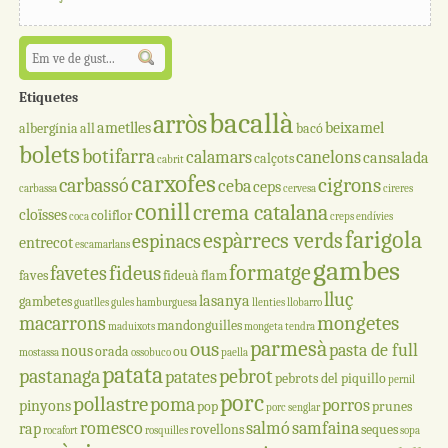
Etiquetes
bacallà
arròs
ametlles
beixamel
albergínia
all
bacó
bolets
botifarra
calamars
canelons
cansalada
calçots
cabrit
carxofes
cigrons
carbassó
ceba
ceps
carbassa
cervesa
cireres
conill
crema catalana
cloïsses
coliflor
coca
creps
endívies
farigola
espàrrecs verds
espinacs
entrecot
escamarlans
gambes
formatge
fideus
favetes
faves
fideuà
flam
lluç
lasanya
gambetes
guatlles
gules
hamburguesa
llenties
llobarro
mongetes
macarrons
mandonguilles
maduixots
mongeta tendra
parmesà
ous
pasta de full
nous
orada
ou
mostassa
ossobuco
paella
patata
pastanaga
pebrot
patates
pebrots del piquillo
pernil
porc
pollastre
poma
porros
pinyons
pop
prunes
porc senglar
romesco
salmó
samfaina
rap
rovellons
seques
rocafort
rosquilles
sopa