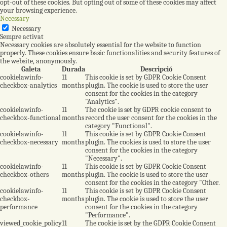
opt-out of these cookies. But opting out of some of these cookies may affect
your browsing experience.
Necessary
Necessary
Sempre activat
Necessary cookies are absolutely essential for the website to function
properly. These cookies ensure basic functionalities and security features of
the website, anonymously.
Galeta
Durada
Descripció
cookielawinfo-
11
This cookie is set by GDPR Cookie Consent
checkbox-analytics
months
plugin. The cookie is used to store the user
consent for the cookies in the category
"Analytics".
cookielawinfo-
11
The cookie is set by GDPR cookie consent to
checkbox-functional
months
record the user consent for the cookies in the
category "Functional".
cookielawinfo-
11
This cookie is set by GDPR Cookie Consent
checkbox-necessary
months
plugin. The cookies is used to store the user
consent for the cookies in the category
"Necessary".
cookielawinfo-
11
This cookie is set by GDPR Cookie Consent
checkbox-others
months
plugin. The cookie is used to store the user
consent for the cookies in the category "Other.
cookielawinfo-
11
This cookie is set by GDPR Cookie Consent
checkbox-
months
plugin. The cookie is used to store the user
performance
consent for the cookies in the category
"Performance".
viewed_cookie_policy
11
The cookie is set by the GDPR Cookie Consent